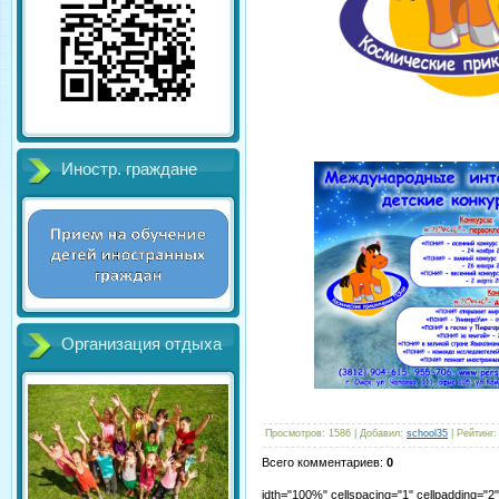
Иностр. граждане
Организация отдыха
Просмотров
:
1586
|
Добавил
:
school35
|
Рейтинг
:
Всего комментариев
:
0
idth="100%" cellspacing="1" cellpadding="