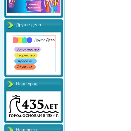
Другое дело
Наш город
Нацпроект