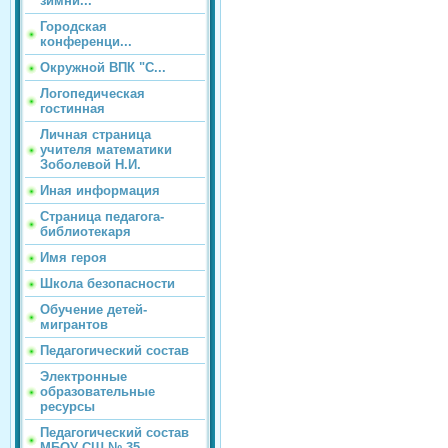
зимни...
Городская
конференци...
Окружной ВПК "С...
Логопедическая
гостинная
Личная страница
учителя математики
Зоболевой Н.И.
Иная информация
Страница педагога-
библиотекаря
Имя героя
Школа безопасности
Обучение детей-
мигрантов
Педагогический состав
Электронные
образовательные
ресурсы
Педагогический состав
МБОУ СШ № 35