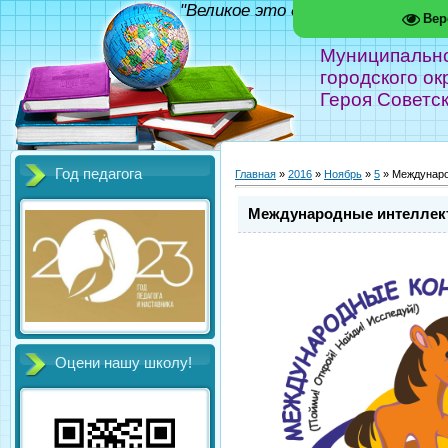
"Великое это дело - школа!" Фед
Вер
Муниципальн
городского ок
Героя Советс
Год педагога
Главная
»
2016
»
Ноябрь
»
5
» Междунаро
Международные интеллек
Оцени нашу школу!