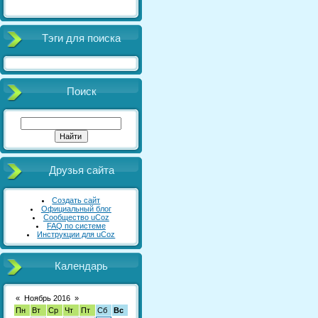
Тэги для поиска
Поиск
Друзья сайта
Создать сайт
Официальный блог
Сообщество uCoz
FAQ по системе
Инструкции для uCoz
Календарь
«
Ноябрь 2016
»
Пн
Вт
Ср
Чт
Пт
Сб
Вс