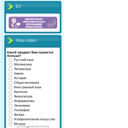
БУ
Наш опрос
Какой предмет Вам нравится
больше?
Русский язык
Математика
Литература
Химия
История
Обществознание
Иностранный язык
Биология
Физкультура
Информатика
Экономика
География
Физика
Изобразительное искусство
Музыка