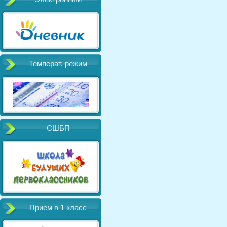
Температ. режим
СШБП
Прием в 1 класс