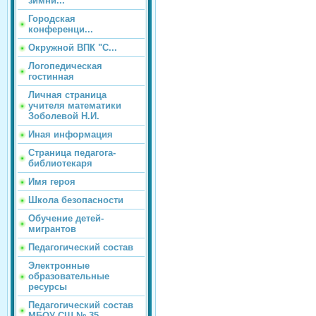
зимни...
Городская
конференци...
Окружной ВПК "С...
Логопедическая
гостинная
Личная страница
учителя математики
Зоболевой Н.И.
Иная информация
Страница педагога-
библиотекаря
Имя героя
Школа безопасности
Обучение детей-
мигрантов
Педагогический состав
Электронные
образовательные
ресурсы
Педагогический состав
МБОУ СШ № 35