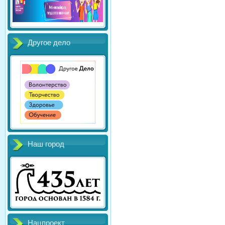
Другое дело
Наш город
Нацпроект