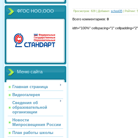
ФГОС НОО,ООО
Просмотров
:
828
|
Добавил
:
school35
|
Рейтинг
:
Всего комментариев
:
0
idth="100%" cellspacing="1" cellpadding="
Меню сайта
Главная страница
Видеогалерея
Сведения об
образовательной
организации
Новости
Мипросвещения России
План работы школы