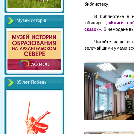
библиотеку.
В библиотеке в н
Музей истории
юбиляры»,
«Книги в о
сказок»
. В чемодане в
Читайте чаще и п
величайшими умами вс
85 лет Победы