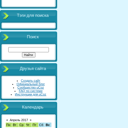
Тэги для поиска
Поиск
Друзья сайта
Создать сайт
Официальный блог
Сообщество uCoz
FAQ по системе
Инструкции для uCoz
Календарь
«
Апрель 2017
»
Пн
Вт
Ср
Чт
Пт
Сб
Вс