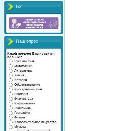
БУ
Наш опрос
Какой предмет Вам нравится
больше?
Русский язык
Математика
Литература
Химия
История
Обществознание
Иностранный язык
Биология
Физкультура
Информатика
Экономика
География
Физика
Изобразительное искусство
Музыка