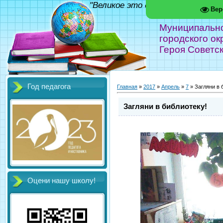
"Великое это дело - школа!" Фед
Вер
Муниципальн
городского ок
Героя Советс
Год педагога
Главная
»
2017
»
Апрель
»
7
» Загляни в 
Загляни в библиотеку!
Оцени нашу школу!