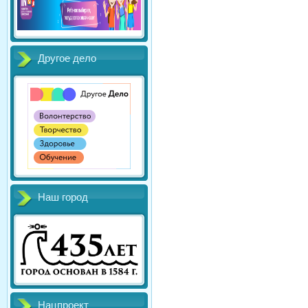
Другое дело
Наш город
Нацпроект