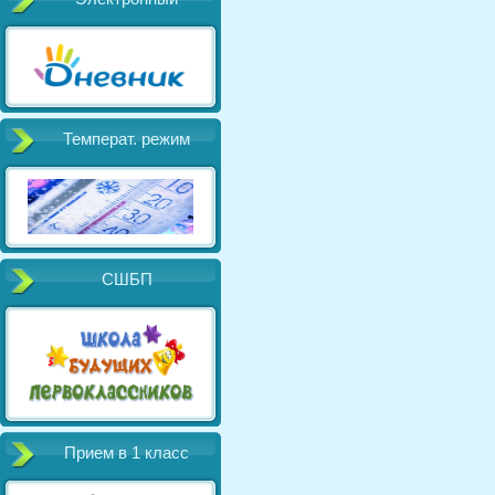
Температ. режим
СШБП
Прием в 1 класс