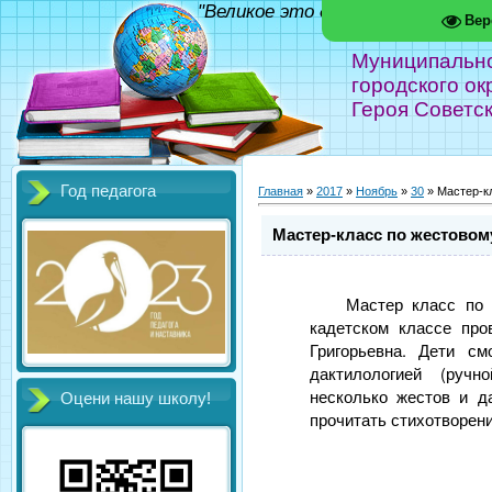
"Великое это дело - школа!" Фед
Вер
Муниципальн
городского ок
Героя Советс
Год педагога
Главная
»
2017
»
Ноябрь
»
30
» Мастер-кл
Мастер-класс по жестовом
Мастер класс по
кадетском классе про
Григорьевна. Дети см
дактилологией (ручн
несколько жестов и д
Оцени нашу школу!
прочитать стихотворени