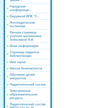
зимни...
Городская
конференци...
Окружной ВПК "С...
Логопедическая
гостинная
Личная страница
учителя математики
Зоболевой Н.И.
Иная информация
Страница педагога-
библиотекаря
Имя героя
Школа безопасности
Обучение детей-
мигрантов
Педагогический состав
Электронные
образовательные
ресурсы
Педагогический состав
МБОУ СШ № 35