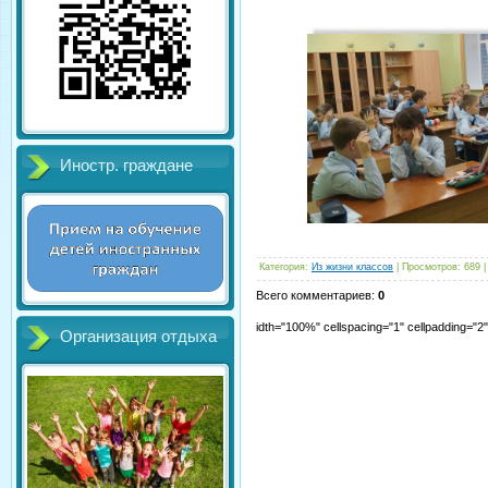
Иностр. граждане
Категория
:
Из жизни классов
|
Просмотров
:
689
Всего комментариев
:
0
idth="100%" cellspacing="1" cellpadding="
Организация отдыха