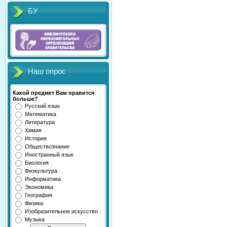
БУ
Наш опрос
Какой предмет Вам нравится
больше?
Русский язык
Математика
Литература
Химия
История
Обществознание
Иностранный язык
Биология
Физкультура
Информатика
Экономика
География
Физика
Изобразительное искусство
Музыка