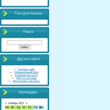
Тэги для поиска
Поиск
Друзья сайта
Создать сайт
Официальный блог
Сообщество uCoz
FAQ по системе
Инструкции для uCoz
Календарь
«
Ноябрь 2017
»
Пн
Вт
Ср
Чт
Пт
Сб
Вс