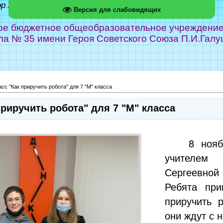
ор Абрамов
Версия для слабовидящих
е бюджетное общеобразовательное учреждение г
ла № 35 имени Героя Советского Союза П.И.Галу
сс "Как приручить робота" для 7 "М" класса
приручить робота" для 7 "М" класса
8 нояб
учителем
Сергеевной
Ребята при
приручить 
они ждут с 