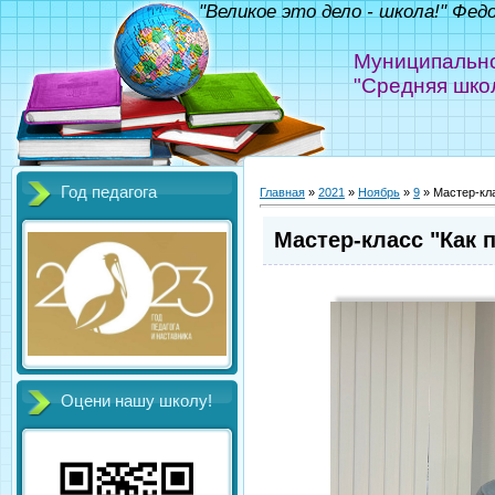
"Великое это дело - школа!" Фед
Муниципально
"Средняя шко
Год педагога
Главная
»
2021
»
Ноябрь
»
9
» Мастер-кла
Мастер-класс "Как 
Оцени нашу школу!