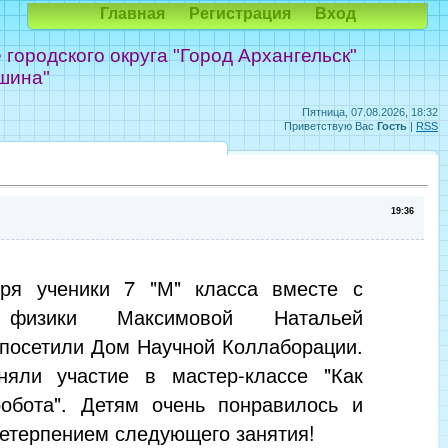
Главная
Регистрация
Вход
ородского округа "Город Архангельск"
шина"
Пятница, 07.08.2026, 18:32
Приветствую Вас
Гость
|
RSS
19:36
ря ученики 7 "М" класса вместе с
 физики Максимовой Натальей
 посетили Дом Научной Коллаборации.
няли участие в мастер-классе "Как
робота". Детям очень понравилось и
нетерпением следующего занятия!