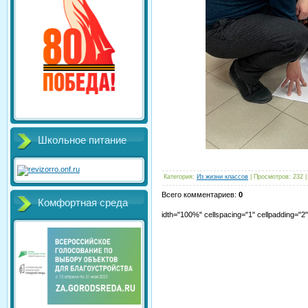
Школьное питание
Категория
:
Из жизни классов
|
Просмотров
:
232
Всего комментариев
:
0
Комфортная среда
idth="100%" cellspacing="1" cellpadding="