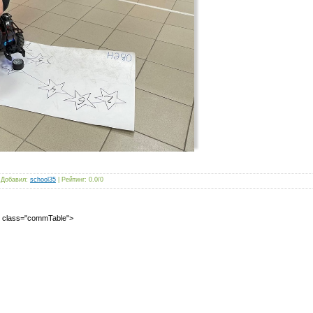
|
Добавил
:
school35
|
Рейтинг
:
0.0
/
0
2" class="commTable">