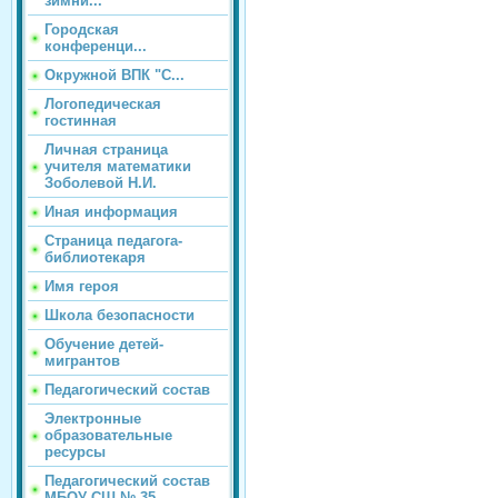
зимни...
Городская
конференци...
Окружной ВПК "С...
Логопедическая
гостинная
Личная страница
учителя математики
Зоболевой Н.И.
Иная информация
Страница педагога-
библиотекаря
Имя героя
Школа безопасности
Обучение детей-
мигрантов
Педагогический состав
Электронные
образовательные
ресурсы
Педагогический состав
МБОУ СШ № 35