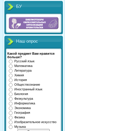
БУ
Наш опрос
Какой предмет Вам нравится
больше?
Русский язык
Математика
Литература
Химия
История
Обществознание
Иностранный язык
Биология
Физкультура
Информатика
Экономика
География
Физика
Изобразительное искусство
Музыка