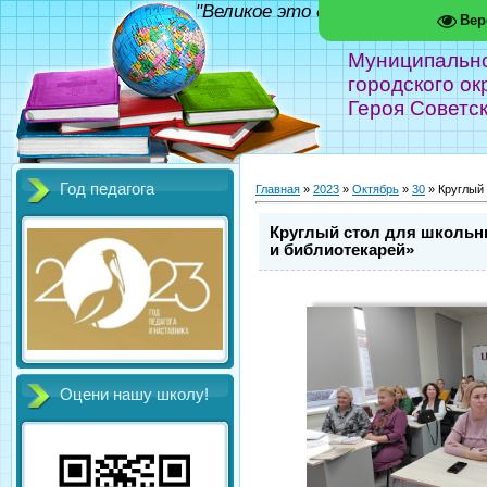
"Великое это дело - школа!" Фед
Вер
Муниципальн
городского ок
Героя Советс
Год педагога
Главная
»
2023
»
Октябрь
»
30
» Круглый
Круглый стол для школьн
и библиотекарей»
Оцени нашу школу!