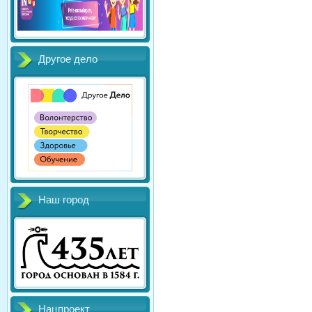
Другое дело
Наш город
Нацпроект