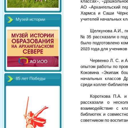
классах», «Дошкольно
АО «Архангельский пед
Хармса и Саши Чёрно
учителей начальных кл
Музей истории
Щелкунова А.И., п
№ 35 рассказали о под
было подготовлено ком
2023 года для учеников 
Червенко Л. С. и
опытом работы по пров
Коковина «Экипаж боц
начальных классов Др
85 лет Победы
среди коллег-библиоте
Короткова П.А. 
рассказали о нескол
взаимодействие с кл
библиотек и совместн
советником по воспитан