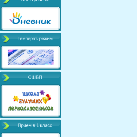
Температ. режим
СШБП
Прием в 1 класс