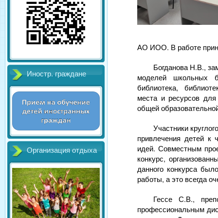
АО ИОО. В работе прин
Богданова Н.В., з
Иностр. граждане
моделей школьных би
библиотека, библиоте
места и ресурсов для
общей образовательно
Участники круглог
привлечения детей к 
идей. Совместным про
Организация отдыха
конкурс, организован
данного конкурса был
работы, а это всегда оч
Гессе С.В., пре
профессиональным дис