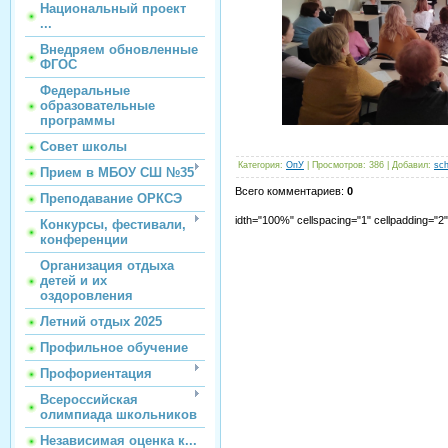
Национальный проект
...
Внедряем обновленные
ФГОС
Федеральные
образовательные
программы
Совет школы
Категория
:
ОпУ
|
Просмотров
:
386
|
Добавил
:
sch
Прием в МБОУ СШ №35
Всего комментариев
:
0
Преподавание ОРКСЭ
idth="100%" cellspacing="1" cellpadding="
Конкурсы, фестивали,
конференции
Организация отдыха
детей и их
оздоровления
Летний отдых 2025
Профильное обучение
Профориентация
Всероссийская
олимпиада школьников
Независимая оценка к...