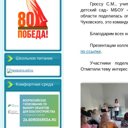
Гроссу С.М., уч
детский сад» МБОУ «
области поделилась оп
Чуковского, это команд
Благодарим всех к
Презентации колл
по ссылке
.
Школьное питание
Участники поде
Отметили тему интересн
Комфортная среда