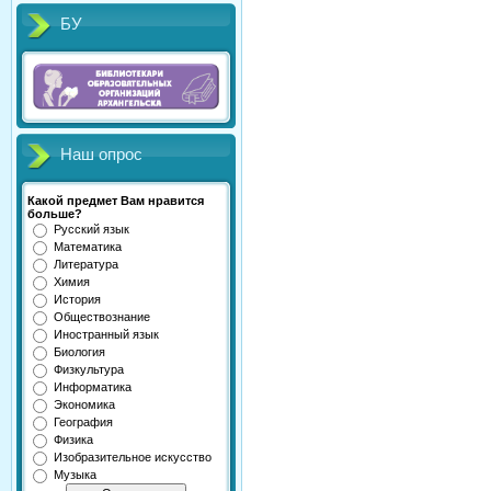
БУ
Наш опрос
Какой предмет Вам нравится
больше?
Русский язык
Математика
Литература
Химия
История
Обществознание
Иностранный язык
Биология
Физкультура
Информатика
Экономика
География
Физика
Изобразительное искусство
Музыка