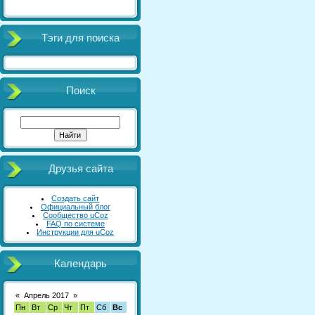
Тэги для поиска
Поиск
Друзья сайта
Создать сайт
Официальный блог
Сообщество uCoz
FAQ по системе
Инструкции для uCoz
Календарь
«
Апрель 2017
»
Пн
Вт
Ср
Чт
Пт
Сб
Вс