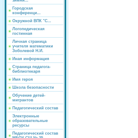
зимни...
Городская
конференци...
Окружной ВПК "С...
Логопедическая
гостинная
Личная страница
учителя математики
Зоболевой Н.И.
Иная информация
Страница педагога-
библиотекаря
Имя героя
Школа безопасности
Обучение детей-
мигрантов
Педагогический состав
Электронные
образовательные
ресурсы
Педагогический состав
МБОУ СШ № 35