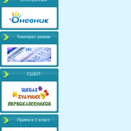
Температ. режим
СШБП
Прием в 1 класс