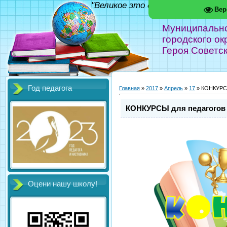
"Великое это дело - школа!" Фед
Вер
Муниципальн
городского ок
Героя Советс
Год педагога
Главная
»
2017
»
Апрель
»
17
» КОНКУРСЫ
КОНКУРСЫ для педагогов 
Оцени нашу школу!