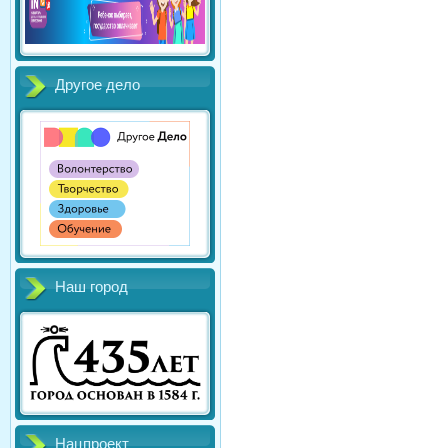
Другое дело
Наш город
Нацпроект