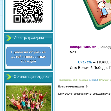
Иностр. граждане
северянином
»
(природ
мая.
Скачать
→ ПОЛОЖЕ
Дню Великой Победы.
Организация отдыха
Просмотров
:
458
|
Добавил
:
school35
|
Рейтинг
:
Всего комментариев
:
0
idth="100%" cellspacing="1" cellpadding="