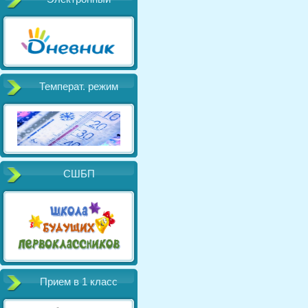
Температ. режим
СШБП
Прием в 1 класс