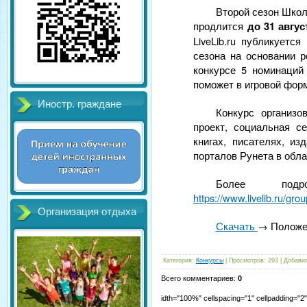
Второй сезон Школ
продлится
до 31 авгус
LiveLib.ru публикуетс
сезона на основании 
конкурсе 5 номинаций
поможет в игровой фор
Иностр. граждане
Конкурс организов
проект, социальная с
книгах, писателях, и
порталов Рунета в обла
Более подр
https://www.livelib.ru/gro
Организация отдыха
Скачать
→ Положе
Категория
:
Конкурсы
|
Просмотров
:
293
|
Добави
Всего комментариев
:
0
idth="100%" cellspacing="1" cellpadding="