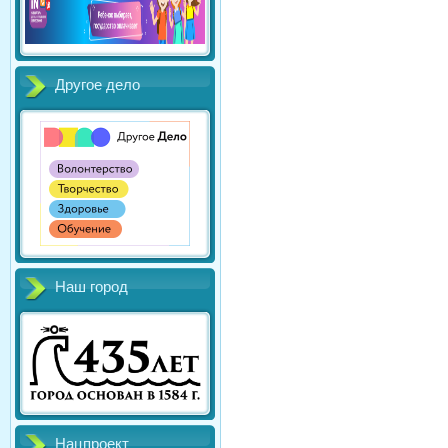
Другое дело
Наш город
Нацпроект