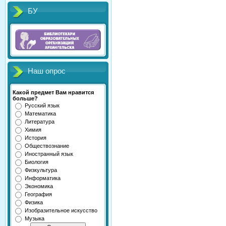
БУ
Наш опрос
Какой предмет Вам нравится
больше?
Русский язык
Математика
Литература
Химия
История
Обществознание
Иностранный язык
Биология
Физкультура
Информатика
Экономика
География
Физика
Изобразительное искусство
Музыка