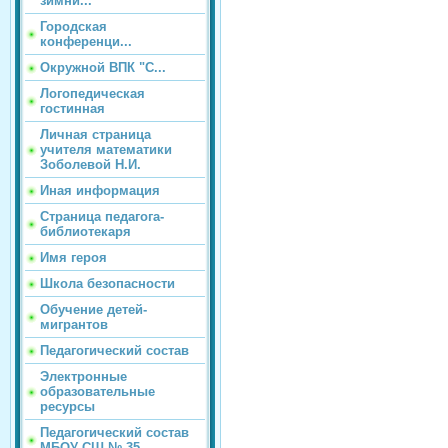
зимни...
Городская
конференци...
Окружной ВПК "С...
Логопедическая
гостинная
Личная страница
учителя математики
Зоболевой Н.И.
Иная информация
Страница педагога-
библиотекаря
Имя героя
Школа безопасности
Обучение детей-
мигрантов
Педагогический состав
Электронные
образовательные
ресурсы
Педагогический состав
МБОУ СШ № 35