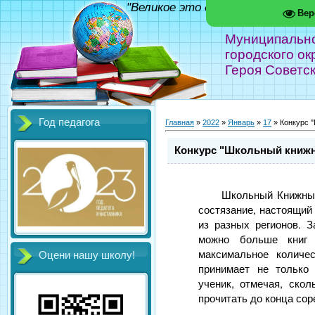
"Великое это дело - школа!" Фед
Вер
Муниципальн
городского ок
Героя Советс
Год педагога
Главная
»
2022
»
Январь
»
17
» Конкурс 
Конкурс "Школьный книж
Школьный Книжный
состязание, настоящи
из разных регионов. З
можно больше книг
максимальное количе
Оцени нашу школу!
принимает не только
ученик, отмечая, скол
прочитать до конца сор