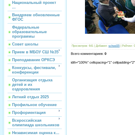
Национальный проект
...
Внедряем обновленные
ФГОС
Федеральные
образовательные
программы
Совет школы
Просмотров
:
641
|
Добавил
:
school35
|
Рейтинг
:
Прием в МБОУ СШ №35
Всего комментариев
:
0
Преподавание ОРКСЭ
idth="100%" cellspacing="1" cellpadding="
Конкурсы, фестивали,
конференции
Организация отдыха
детей и их
оздоровления
Летний отдых 2025
Профильное обучение
Профориентация
Всероссийская
олимпиада школьников
Независимая оценка к...