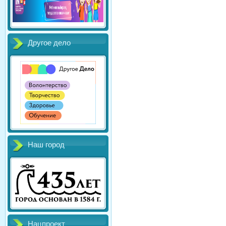
Другое дело
Наш город
Нацпроект