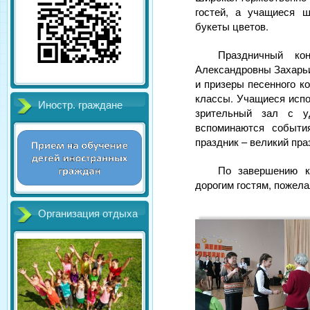
гостей, а учащиеся 
букеты цветов.
Праздничный ко
Александровны Захарьи
и призеры песенного ко
классы. Учащиеся испо
Иностр. граждане
зрительный зал с у
вспоминаются событи
праздник – великий пр
По завершению к
дорогим гостям, пожела
Организация отдыха