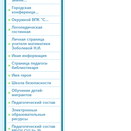
зимни...
Городская
конференци...
Окружной ВПК "С...
Логопедическая
гостинная
Личная страница
учителя математики
Зоболевой Н.И.
Иная информация
Страница педагога-
библиотекаря
Имя героя
Школа безопасности
Обучение детей-
мигрантов
Педагогический состав
Электронные
образовательные
ресурсы
Педагогический состав
МБОУ СШ № 35