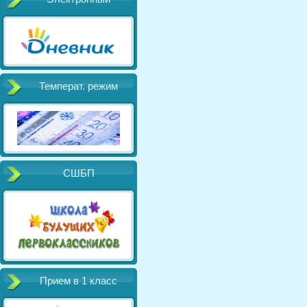
Температ. режим
СШБП
Прием в 1 класс