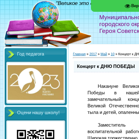
"Великое это дело - школа!" Фед
Вер
Муниципальн
городского ок
Героя Советс
Год педагога
Главная
»
2017
»
Май
»
10
» Концерт к 
Концерт к ДНЮ ПОБЕДЫ
Накануне Велико
Победы в наше
замечательный кон
Великой Отечественн
тыла и детей, опаленны
Оцени нашу школу!
Заместител
воспитательной рабо
Широкая торжественно