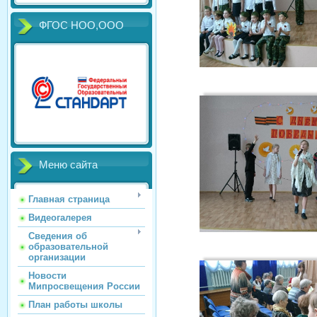
ФГОС НОО,ООО
Меню сайта
Главная страница
Видеогалерея
Сведения об
образовательной
организации
Новости
Мипросвещения России
План работы школы