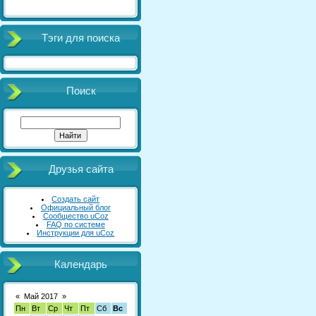
Тэги для поиска
Поиск
Друзья сайта
Создать сайт
Официальный блог
Сообщество uCoz
FAQ по системе
Инструкции для uCoz
Календарь
«
Май 2017
»
Пн
Вт
Ср
Чт
Пт
Сб
Вс