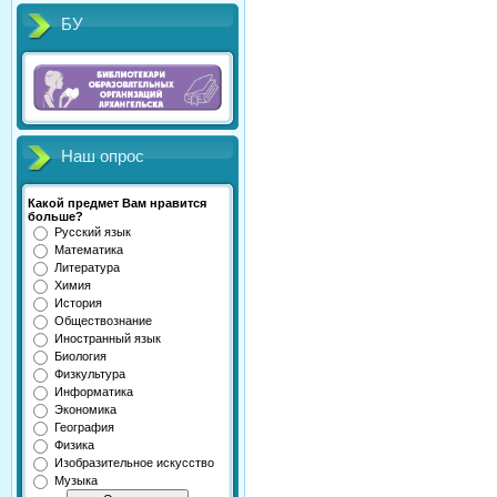
БУ
Наш опрос
Какой предмет Вам нравится
больше?
Русский язык
Математика
Литература
Химия
История
Обществознание
Иностранный язык
Биология
Физкультура
Информатика
Экономика
География
Физика
Изобразительное искусство
Музыка