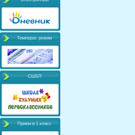
Температ. режим
СШБП
Прием в 1 класс