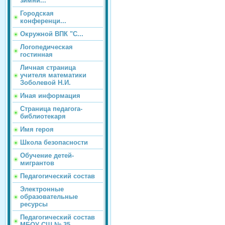
зимни...
Городская
конференци...
Окружной ВПК "С...
Логопедическая
гостинная
Личная страница
учителя математики
Зоболевой Н.И.
Иная информация
Страница педагога-
библиотекаря
Имя героя
Школа безопасности
Обучение детей-
мигрантов
Педагогический состав
Электронные
образовательные
ресурсы
Педагогический состав
МБОУ СШ № 35