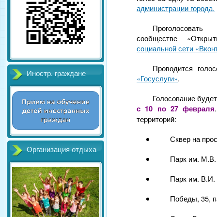
администрации города.
Проголосоват
сообществе «Откры
социальной сети «Вконт
Проводится голо
Иностр. граждане
«Госуслуги»
.
Голосование будет
с 10 по 27 февраля
территорий:
Сквер на про
Организация отдыха
Парк им. М.В
Парк им. В.И.
Победы, 35, п