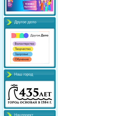
Другое дело
Наш город
Нацпроект