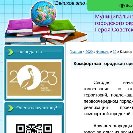
"Великое это дело - школа!" Фед
Вер
Муниципальн
городского ок
Героя Советс
Год педагога
Главная
»
2020
»
Февраль
»
10
» Комфортн
Комфортная городская сре
Сегодня нача
голосование по от
территорий, подлежащ
первоочередном порядк
реализации проек
Оцени нашу школу!
комфортной городской 
Архангелогородц
голос за одну из вось