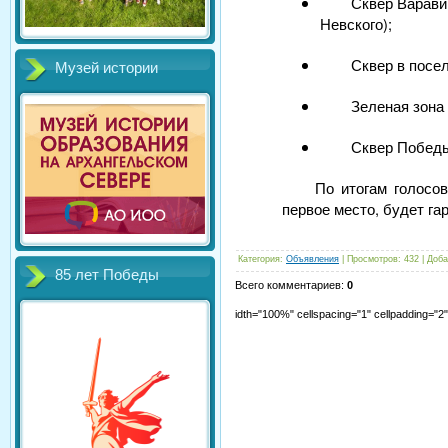
Сквер Варави
Невского);
Сквер в посел
Музей истории
Зеленая зона
Сквер Победы
По итогам голосов
первое место, будет га
Категория
:
Объявления
|
Просмотров
:
432
|
Доба
85 лет Победы
Всего комментариев
:
0
idth="100%" cellspacing="1" cellpadding="