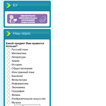
БУ
Наш опрос
Какой предмет Вам нравится
больше?
Русский язык
Математика
Литература
Химия
История
Обществознание
Иностранный язык
Биология
Физкультура
Информатика
Экономика
География
Физика
Изобразительное искусство
Музыка