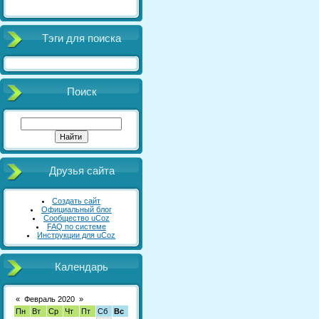
Тэги для поиска
Поиск
Друзья сайта
Создать сайт
Официальный блог
Сообщество uCoz
FAQ по системе
Инструкции для uCoz
Календарь
«
Февраль 2020
»
Пн
Вт
Ср
Чт
Пт
Сб
Вс