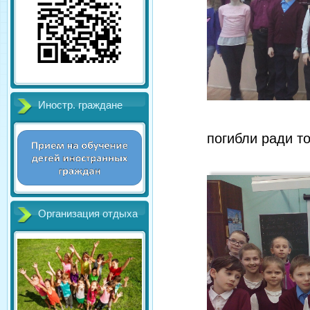
Иностр. граждане
погибли ради т
Организация отдыха