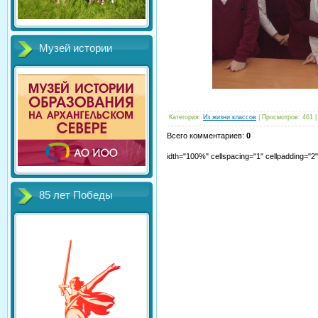
Музей истории
Категория
:
Из жизни классов
|
Просмотров
:
461
Всего комментариев
:
0
idth="100%" cellspacing="1" cellpadding="
85 лет Победы