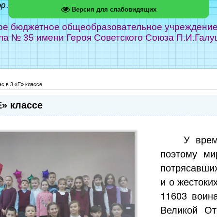
ор Абрамов
Версия для слабовидящих
е бюджетное общеобразовательное учреждение г
ла № 35 имени Героя Советского Союза П.И.Галу
с в 3 «Е» классе
Е» классе
У врем
поэтому ми
потрясавших
и о жестоки
11603 воин
Великой От