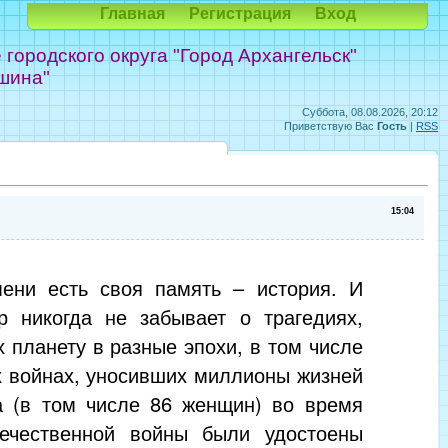
Главная
Регистрация
Вход
ородского округа "Город Архангельск"
шина"
Суббота, 08.08.2026, 20:12
Приветствую Вас
Гость
|
RSS
15:04
ени есть своя память – история. И
р никогда не забывает о трагедиях,
 планету в разные эпохи, в том числе
х войнах, уносивших миллионы жизней
а (в том числе 86 женщин) во время
ечественной войны были удостоены