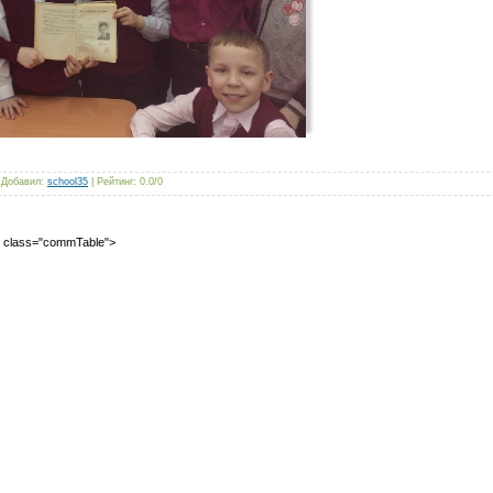
|
Добавил
:
school35
|
Рейтинг
:
0.0
/
0
2" class="commTable">