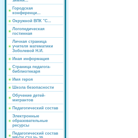
зимни...
Городская
конференци...
Окружной ВПК "С...
Логопедическая
гостинная
Личная страница
учителя математики
Зоболевой Н.И.
Иная информация
Страница педагога-
библиотекаря
Имя героя
Школа безопасности
Обучение детей-
мигрантов
Педагогический состав
Электронные
образовательные
ресурсы
Педагогический состав
МБОУ СШ № 35