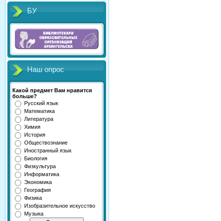
БУ
Наш опрос
Какой предмет Вам нравится
больше?
Русский язык
Математика
Литература
Химия
История
Обществознание
Иностранный язык
Биология
Физкультура
Информатика
Экономика
География
Физика
Изобразительное искусство
Музыка