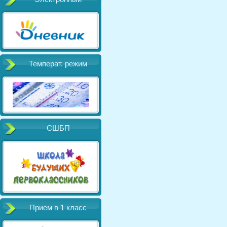
Температ. режим
СШБП
Прием в 1 класс