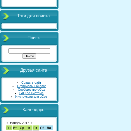
Тэги для поиска
Поиск
Друзья сайта
Создать сайт
Официальный блог
Сообщество uCoz
FAQ по системе
Инструкции для uCoz
Календарь
«
Ноябрь 2017
»
Пн
Вт
Ср
Чт
Пт
Сб
Вс