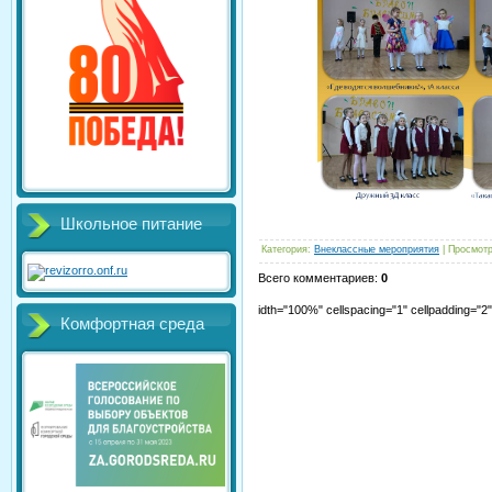
Школьное питание
Категория
:
Внеклассные мероприятия
|
Просмот
Всего комментариев
:
0
idth="100%" cellspacing="1" cellpadding="
Комфортная среда