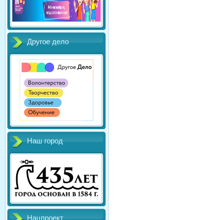
Другое дело
Наш город
Нацпроект