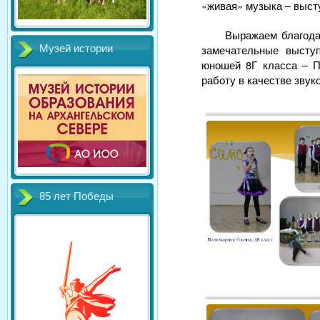
«живая» музыка – выст
Выражаем благода
замечательные высту
Музей истории
юношей 8Г класса – 
работу в качестве звук
85 лет Победы