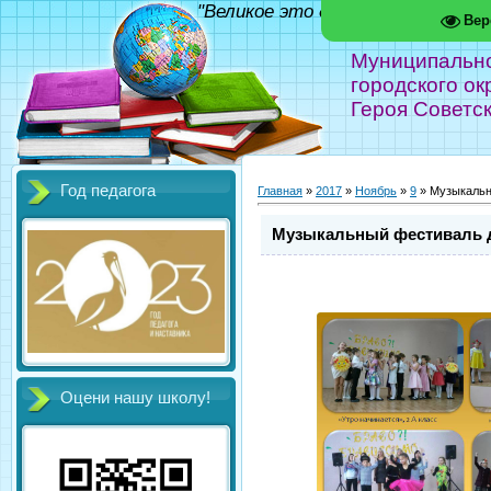
"Великое это дело - школа!" Фед
Вер
Муниципальн
городского ок
Героя Советс
Год педагога
Главная
»
2017
»
Ноябрь
»
9
» Музыкальн
Музыкальный фестиваль д
Оцени нашу школу!