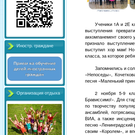
Ученики 1А и 2Е к
выступления преврат
аккомпанемент своего
признало выступлени
Иностр. граждане
выступил хор мам! Но
класса, за которое реб
Запомнились и сол
«Непоседы», Кочетков
песня «Маленький прин
2 ноября 5-9 кл
Организация отдыха
Брависсимо!». Для ста
по творчеству популя
ансамблей, потрясающ
ВИА, а также инсцени
песню «Ленинградский 
своим «Королем», и вп