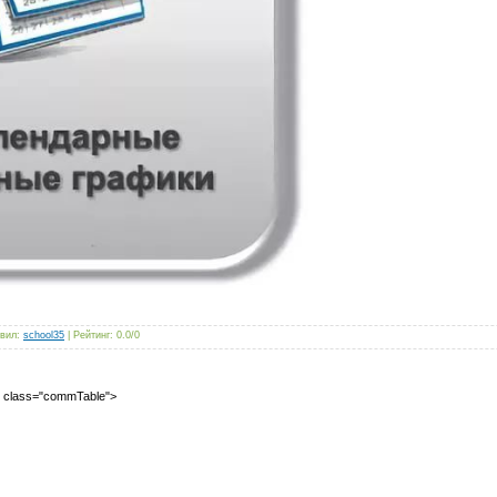
вил
:
school35
|
Рейтинг
:
0.0
/
0
2" class="commTable">