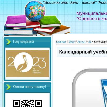
"Великое это дело - школа!" Фед
Муниципально
"Средняя шко
Год педагога
Главная
»
2020
»
Август
»
21
» Календарн
Календарный учебн
Оцени нашу школу!