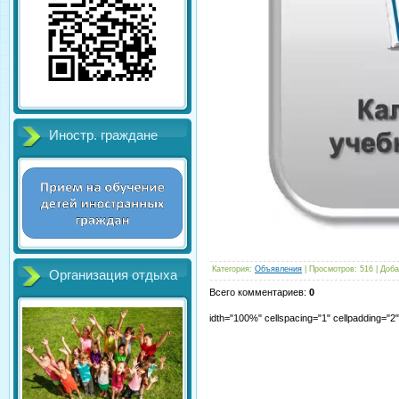
Иностр. граждане
Категория
:
Объявления
|
Просмотров
:
516
|
Доба
Организация отдыха
Всего комментариев
:
0
idth="100%" cellspacing="1" cellpadding="