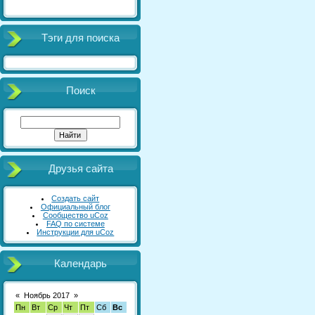
Тэги для поиска
Поиск
Друзья сайта
Создать сайт
Официальный блог
Сообщество uCoz
FAQ по системе
Инструкции для uCoz
Календарь
«
Ноябрь 2017
»
Пн
Вт
Ср
Чт
Пт
Сб
Вс