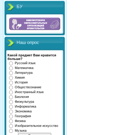
БУ
Наш опрос
Какой предмет Вам нравится
больше?
Русский язык
Математика
Литература
Химия
История
Обществознание
Иностранный язык
Биология
Физкультура
Информатика
Экономика
География
Физика
Изобразительное искусство
Музыка