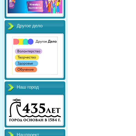
Другое дело
Наш город
Нацпроект