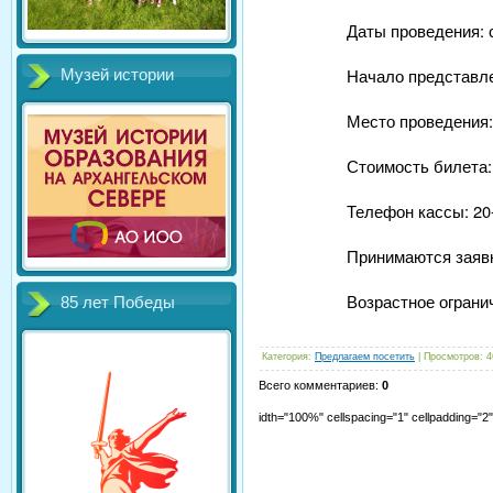
Даты проведения: с
Начало представлен
Музей истории
Место проведения: 
Стоимость билета:
Телефон кассы: 20
Принимаются заявк
Возрастное ограни
85 лет Победы
Категория
:
Предлагаем посетить
|
Просмотров
:
4
Всего комментариев
:
0
idth="100%" cellspacing="1" cellpadding="