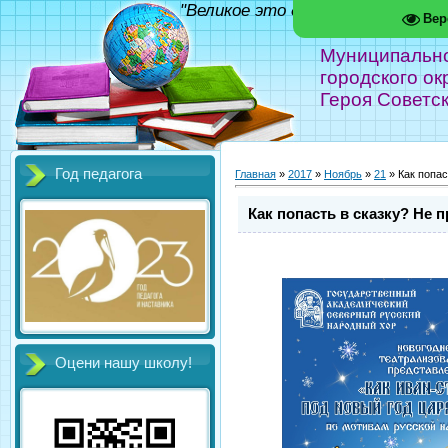
"Великое это дело - школа!" Фед
Вер
Муниципальн
городского ок
Героя Советс
Год педагога
Главная
»
2017
»
Ноябрь
»
21
» Как попас
Как попасть в сказку? Не 
Оцени нашу школу!