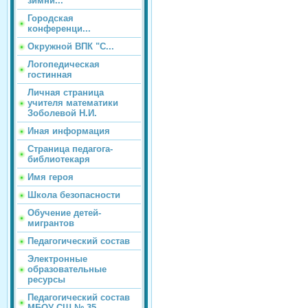
зимни...
Городская
конференци...
Окружной ВПК "С...
Логопедическая
гостинная
Личная страница
учителя математики
Зоболевой Н.И.
Иная информация
Страница педагога-
библиотекаря
Имя героя
Школа безопасности
Обучение детей-
мигрантов
Педагогический состав
Электронные
образовательные
ресурсы
Педагогический состав
МБОУ СШ № 35