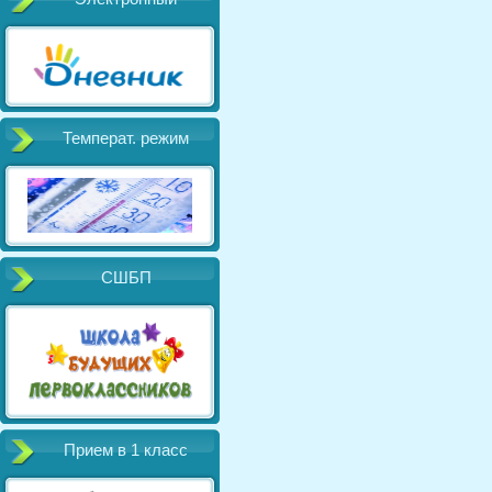
Температ. режим
СШБП
Прием в 1 класс