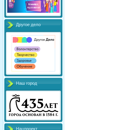
Другое дело
Наш город
Нацпроект