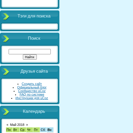
Тэги для поиска
Поиск
Друзья сайта
Создать сайт
Официальный блог
Сообщество uCoz
FAQ по системе
Инструкции для uCoz
Календарь
«
Май 2018
»
Пн
Вт
Ср
Чт
Пт
Сб
Вс