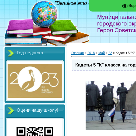
"Великое это дело - школа!" Фед
Вер
Муниципальн
городского ок
Героя Советс
Год педагога
Главная
»
2018
»
Май
»
22
» Кадеты 5 "К"
Кадеты 5 "К" класса на то
Оцени нашу школу!