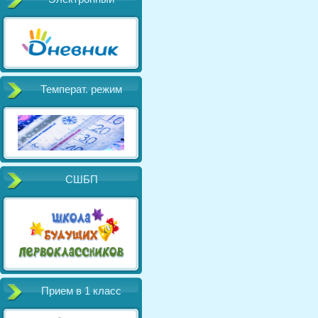
Температ. режим
СШБП
Прием в 1 класс