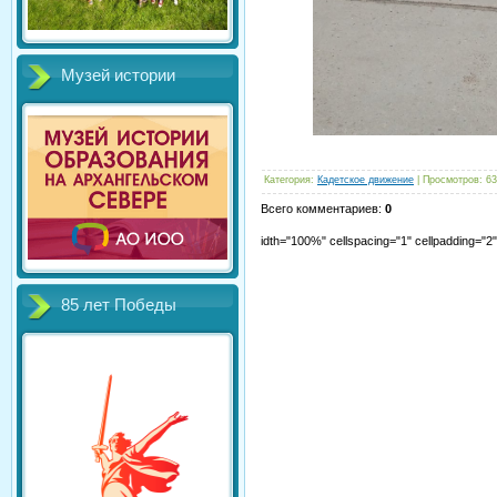
Музей истории
Категория
:
Кадетское движение
|
Просмотров
:
63
Всего комментариев
:
0
idth="100%" cellspacing="1" cellpadding="
85 лет Победы