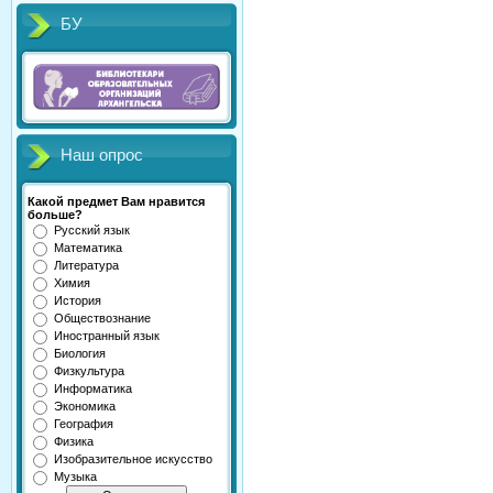
БУ
Наш опрос
Какой предмет Вам нравится
больше?
Русский язык
Математика
Литература
Химия
История
Обществознание
Иностранный язык
Биология
Физкультура
Информатика
Экономика
География
Физика
Изобразительное искусство
Музыка