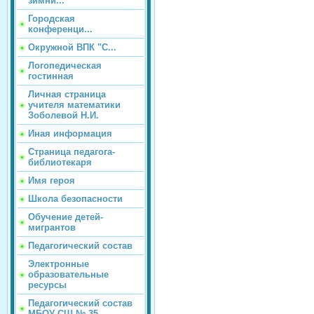
зимни...
Городская
конференци...
Окружной ВПК "С...
Логопедическая
гостинная
Личная страница
учителя математики
Зоболевой Н.И.
Иная информация
Страница педагога-
библиотекаря
Имя героя
Школа безопасности
Обучение детей-
мигрантов
Педагогический состав
Электронные
образовательные
ресурсы
Педагогический состав
МБОУ СШ № 35