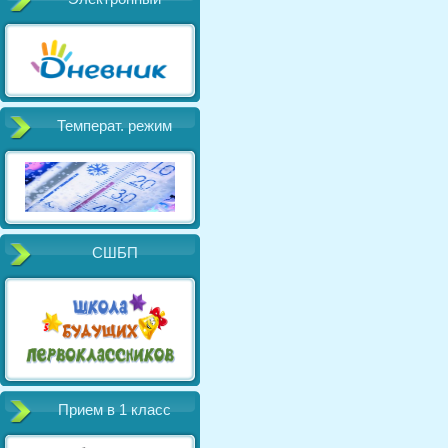
Температ. режим
СШБП
Прием в 1 класс