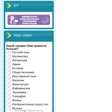
БУ
Наш опрос
Какой предмет Вам нравится
больше?
Русский язык
Математика
Литература
Химия
История
Обществознание
Иностранный язык
Биология
Физкультура
Информатика
Экономика
География
Физика
Изобразительное искусство
Музыка