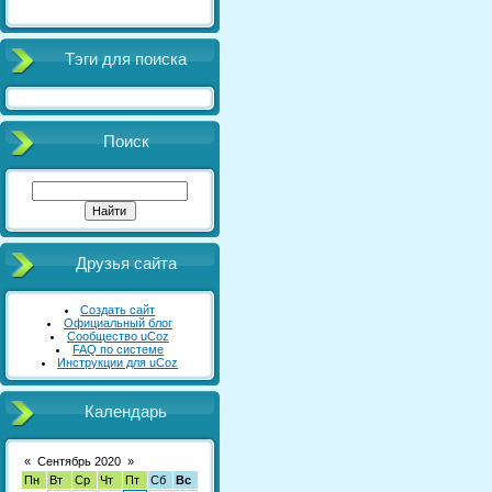
Тэги для поиска
Поиск
Друзья сайта
Создать сайт
Официальный блог
Сообщество uCoz
FAQ по системе
Инструкции для uCoz
Календарь
«
Сентябрь 2020
»
Пн
Вт
Ср
Чт
Пт
Сб
Вс