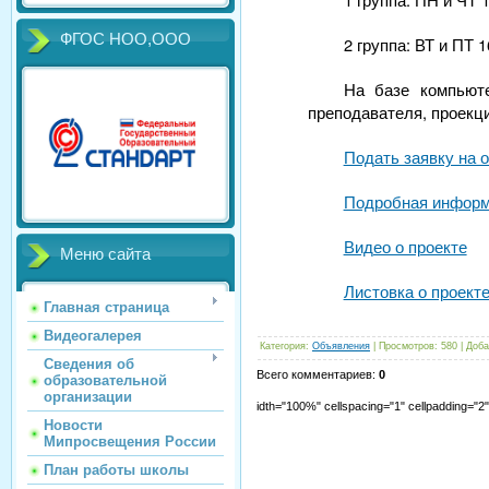
ФГОС НОО,ООО
2 группа: ВТ и ПТ 1
На базе компьют
преподавателя, проекц
Подать заявку на 
Подробная информ
Видео о проекте
Меню сайта
Листовка о проект
Главная страница
Видеогалерея
Категория
:
Объявления
|
Просмотров
:
580
|
Доба
Сведения об
Всего комментариев
:
0
образовательной
организации
idth="100%" cellspacing="1" cellpadding="
Новости
Мипросвещения России
План работы школы