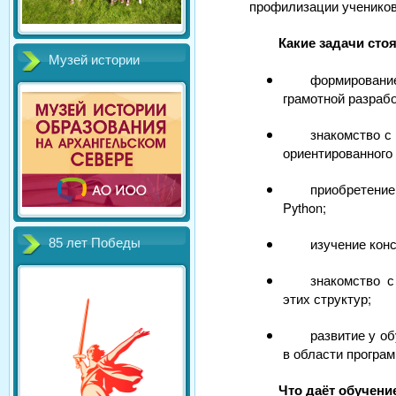
профилизации учеников
Какие задачи сто
Музей истории
формирование
грамотной разрабо
знакомство с
ориентированного
приобретени
Python;
изучение кон
85 лет Победы
знакомство 
этих структур;
развитие у о
в области програ
Что даёт обучени