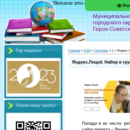
"Великое это дело - школа!" Фед
Вер
Муниципальн
городского ок
Героя Советс
Год педагога
Главная
»
2020
»
Сентябрь
»
4
» Яндекс.Л
Яндекс.Лицей. Набор в гру
Оцени нашу школу!
Попади в их число: ре
сайте проекта « Яндекс