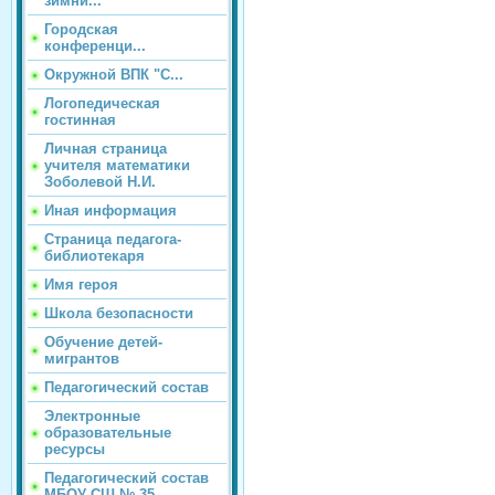
зимни...
Городская
конференци...
Окружной ВПК "С...
Логопедическая
гостинная
Личная страница
учителя математики
Зоболевой Н.И.
Иная информация
Страница педагога-
библиотекаря
Имя героя
Школа безопасности
Обучение детей-
мигрантов
Педагогический состав
Электронные
образовательные
ресурсы
Педагогический состав
МБОУ СШ № 35