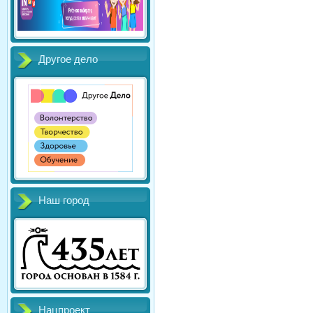
Другое дело
Наш город
Нацпроект