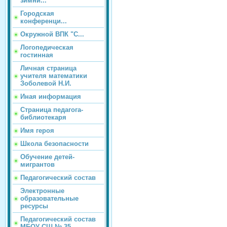
зимни...
Городская
конференци...
Окружной ВПК "С...
Логопедическая
гостинная
Личная страница
учителя математики
Зоболевой Н.И.
Иная информация
Страница педагога-
библиотекаря
Имя героя
Школа безопасности
Обучение детей-
мигрантов
Педагогический состав
Электронные
образовательные
ресурсы
Педагогический состав
МБОУ СШ № 35