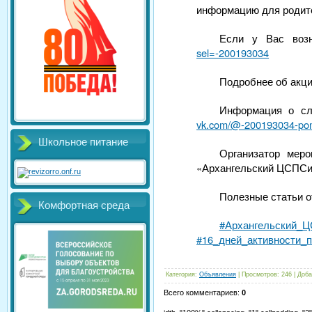
информацию для родите
Если у Вас воз
sel=-200193034
Подробнее об акци
Информация о сл
vk.com/@-200193034-pom
Школьное питание
Организатор мер
«Архангельский ЦСПС
Полезные статьи о
Комфортная среда
#Архангельский_
#16_дней_активности_
Категория
:
Объявления
|
Просмотров
:
246
|
Доба
Всего комментариев
:
0