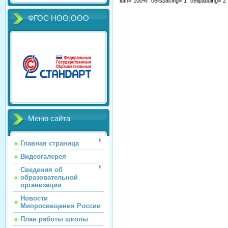
idth="100%" cellspacing="1" cellpadding="
ФГОС НОО,ООО
Меню сайта
Главная страница
Видеогалерея
Сведения об
образовательной
организации
Новости
Мипросвещения России
План работы школы