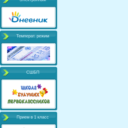
Температ. режим
СШБП
Прием в 1 класс