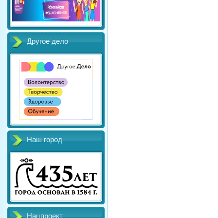
Другое дело
Наш город
Нацпроект