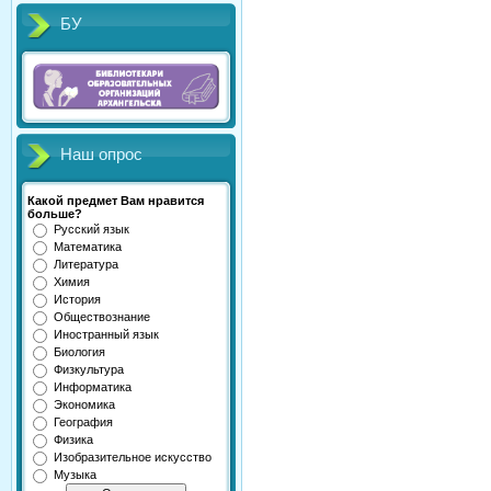
БУ
Наш опрос
Какой предмет Вам нравится
больше?
Русский язык
Математика
Литература
Химия
История
Обществознание
Иностранный язык
Биология
Физкультура
Информатика
Экономика
География
Физика
Изобразительное искусство
Музыка