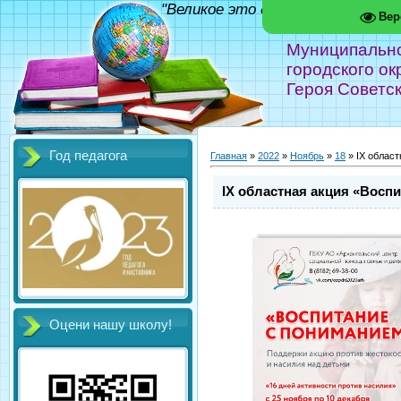
"Великое это дело - школа!" Фед
Вер
Муниципальн
городского ок
Героя Советс
Год педагога
Главная
»
2022
»
Ноябрь
»
18
» IX област
IX областная акция «Восп
Оцени нашу школу!