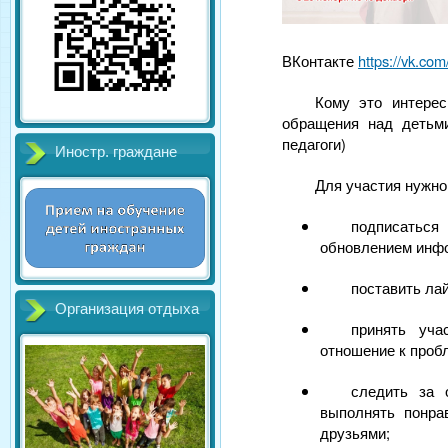
ВКонтакте
https://vk.co
Кому это интер
обращения над детьми
педагоги)
Иностр. граждане
Для участия нужно
подписаться
обновлением инф
поставить лай
Организация отдыха
принять уча
отношение к пробл
следить за 
выполнять понра
друзьями;