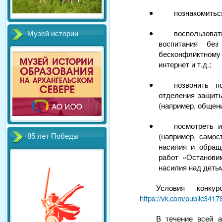
познакомитьс
воспользоват
Музей истории
воспитания бе
бесконфликтному
интернет и т.д.;
позвонить п
отделения защиты
(например, общени
посмотреть 
(например, самос
85 лет Победы
насилия и обраще
работ «Остановим
насилия над детьм
Условия конк
https://vk.com/public34
В течение всей 