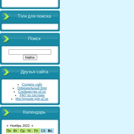
Тэги для поиска
Поиск
Друзья сайта
Создать сайт
Официальный блог
Сообщество uCoz
FAQ по системе
Инструкции для uCoz
Календарь
«
Ноябрь 2022
»
Пн
Вт
Ср
Чт
Пт
Сб
Вс