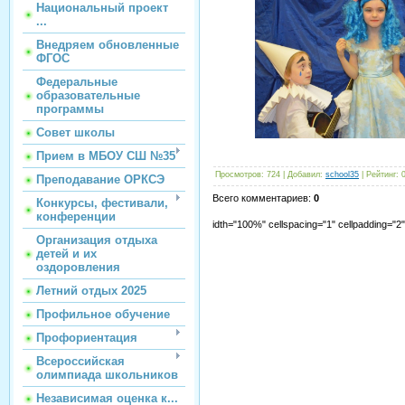
Национальный проект
...
Внедряем обновленные
ФГОС
Федеральные
образовательные
программы
Совет школы
Прием в МБОУ СШ №35
Просмотров
:
724
|
Добавил
:
school35
|
Рейтинг
:
Преподавание ОРКСЭ
Всего комментариев
:
0
Конкурсы, фестивали,
конференции
idth="100%" cellspacing="1" cellpadding="
Организация отдыха
детей и их
оздоровления
Летний отдых 2025
Профильное обучение
Профориентация
Всероссийская
олимпиада школьников
Независимая оценка к...