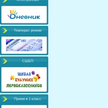
Температ. режим
СШБП
Прием в 1 класс