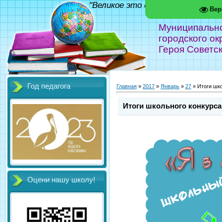
"Великое это дело - школа!" Фед
Вер
Муниципальн
городского ок
Героя Советс
Год педагога
Главная
»
2017
»
Январь
»
27
» Итоги шко
Итоги школьного конкурса
Оцени нашу школу!