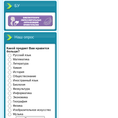
БУ
Наш опрос
Какой предмет Вам нравится
больше?
Русский язык
Математика
Литература
Химия
История
Обществознание
Иностранный язык
Биология
Физкультура
Информатика
Экономика
География
Физика
Изобразительное искусство
Музыка