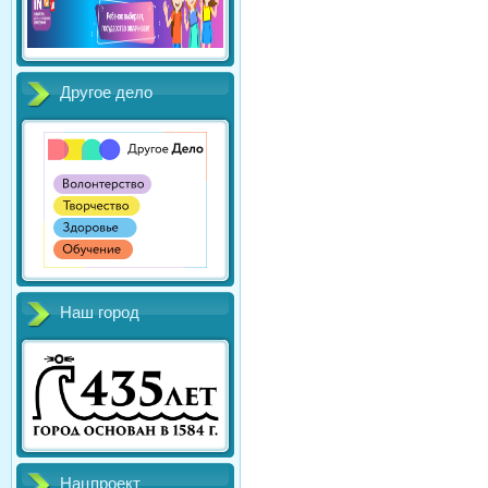
Другое дело
Наш город
Нацпроект