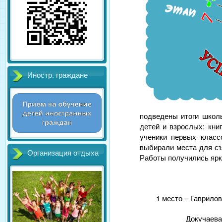
Иностр. граждане
подведены итоги школь
детей и взрослых: кни
ученики первых класс
выбирали места для съ
Организация отдыха
Работы получились ярк
1 место – Гаврилов
Докучаева Марг