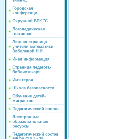
зимни...
Городская
конференци...
Окружной ВПК "С...
Логопедическая
гостинная
Личная страница
учителя математики
Зоболевой Н.И.
Иная информация
Страница педагога-
библиотекаря
Имя героя
Школа безопасности
Обучение детей-
мигрантов
Педагогический состав
Электронные
образовательные
ресурсы
Педагогический состав
МБОУ СШ № 35