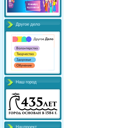
Другое дело
Наш город
Нацпроект