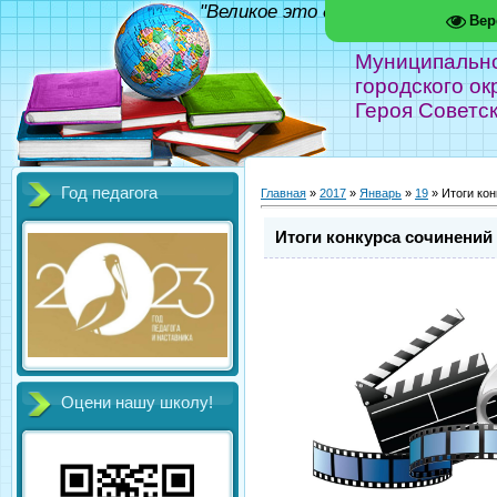
"Великое это дело - школа!" Фед
Вер
Муниципальн
городского ок
Героя Советс
Год педагога
Главная
»
2017
»
Январь
»
19
» Итоги кон
Итоги конкурса сочинений 
Оцени нашу школу!