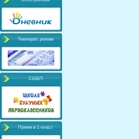
Температ. режим
СШБП
Прием в 1 класс