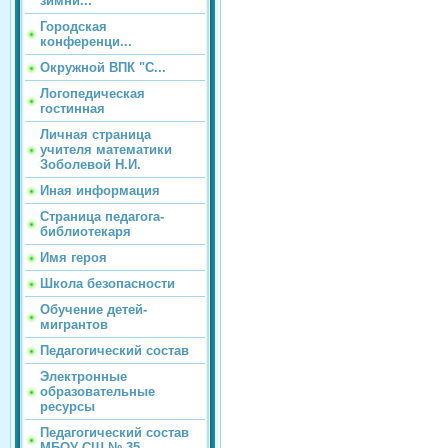
зимни...
Городская
конференци...
Окружной ВПК "С...
Логопедическая
гостинная
Личная страница
учителя математики
Зоболевой Н.И.
Иная информация
Страница педагога-
библиотекаря
Имя героя
Школа безопасности
Обучение детей-
мигрантов
Педагогический состав
Электронные
образовательные
ресурсы
Педагогический состав
МБОУ СШ № 35