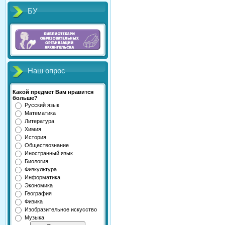
БУ
Наш опрос
Какой предмет Вам нравится
больше?
Русский язык
Математика
Литература
Химия
История
Обществознание
Иностранный язык
Биология
Физкультура
Информатика
Экономика
География
Физика
Изобразительное искусство
Музыка