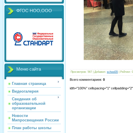
ФГОС НОО,ООО
Меню сайта
Просмотров
:
567
|
Добавил
:
school35
|
Рейтинг
:
Всего комментариев
:
0
Главная страница
idth="100%" cellspacing="1" cellpadding="
Видеогалерея
Сведения об
образовательной
организации
Новости
Мипросвещения России
План работы школы