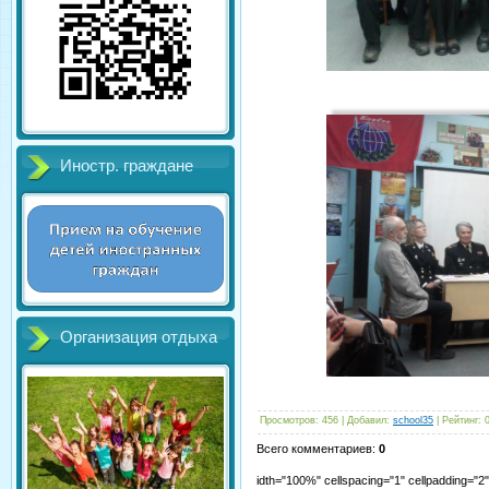
Иностр. граждане
Организация отдыха
Просмотров
:
456
|
Добавил
:
school35
|
Рейтинг
:
Всего комментариев
:
0
idth="100%" cellspacing="1" cellpadding="