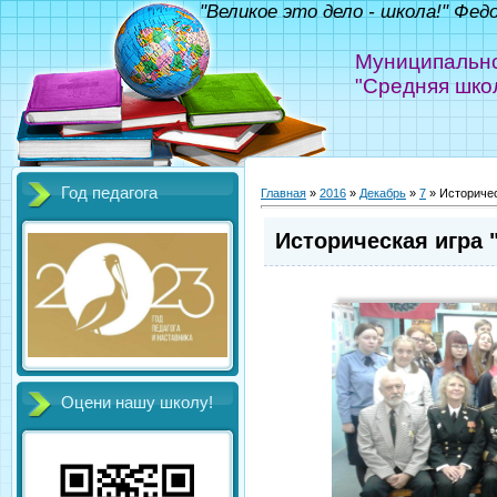
"Великое это дело - школа!" Фед
Муниципально
"Средняя шко
Год педагога
Главная
»
2016
»
Декабрь
»
7
» Историчес
Историческая игра 
Оцени нашу школу!