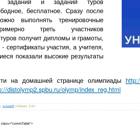
ых заданий и заданий туров
бодное, бесплатное. Сразу после
можно выполнять тренировочные
римерно треть участников
туров получит дипломы и грамоты,
 - сертификаты участия, а учителя,
иеся показали высокие результаты
сти на домашней странице олимпиады
http:
p://distolymp2.spbu.ru/olymp/index_reg.html
л
:
school35
|
Рейтинг
:
5.0
/
1
2" class="commTable">