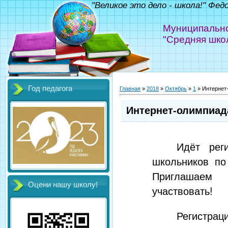
"Великое это дело - школа!" Фед
Муниципально
"Средняя шко
Год педагога
Главная
»
2018
»
Октябрь
»
1
» Интернет
Интернет-олимпиад
Идёт рег
школьников по
Приглашаем
Оцени нашу школу!
участвовать!
Регистр