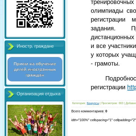
тренировочн
олимпиады сво
регистрации 
задания. П
дистанционных 
и все участники
Иностр. граждане
у которых учащ
- грамоты.
Подробно
регистрации
htt
Организация отдыха
Категория
:
Конкурсы
|
Просмотров
:
663
|
Добави
Всего комментариев
:
0
idth="100%" cellspacing="1" cellpadding="