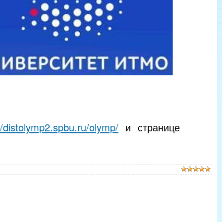
//distolymp2.spbu.ru/olymp/
и странице