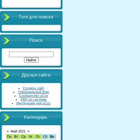
Тэги для поиска
Поиск
Друзья сайта
Создать сайт
Официальный блог
Сообщество uCoz
FAQ по системе
Инструкции для uCoz
Календарь
«
Май 2021
»
Пн
Вт
Ср
Чт
Пт
Сб
Вс