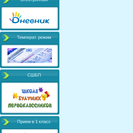
Температ. режим
СШБП
Прием в 1 класс