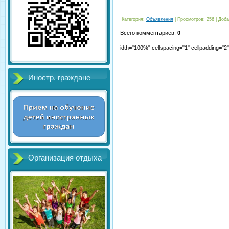
Категория
:
Объявления
|
Просмотров
:
256
|
Доба
Всего комментариев
:
0
idth="100%" cellspacing="1" cellpadding="
Иностр. граждане
Организация отдыха