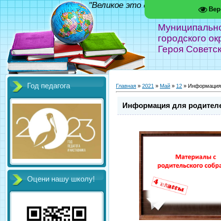
"Великое это дело - школа!" Фед
Вер
Муниципальн
городского ок
Героя Советс
Год педагога
Главная
»
2021
»
Май
»
12
» Информация 
Информация для родителе
Оцени нашу школу!