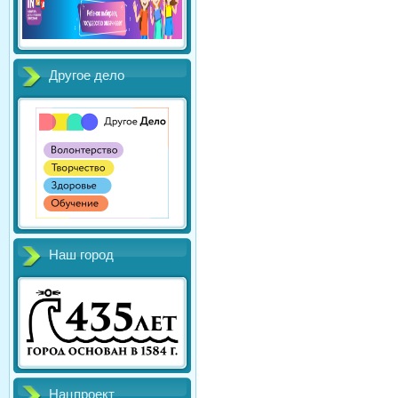
Другое дело
Наш город
Нацпроект