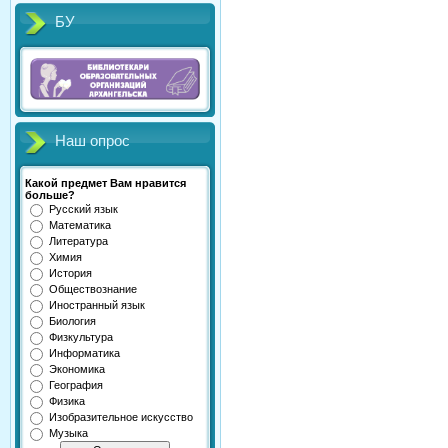
БУ
Наш опрос
Какой предмет Вам нравится
больше?
Русский язык
Математика
Литература
Химия
История
Обществознание
Иностранный язык
Биология
Физкультура
Информатика
Экономика
География
Физика
Изобразительное искусство
Музыка