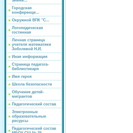
зимни...
Городская
конференци...
Окружной ВПК "С...
Логопедическая
гостинная
Личная страница
учителя математики
Зоболевой Н.И.
Иная информация
Страница педагога-
библиотекаря
Имя героя
Школа безопасности
Обучение детей-
мигрантов
Педагогический состав
Электронные
образовательные
ресурсы
Педагогический состав
МБОУ СШ № 35