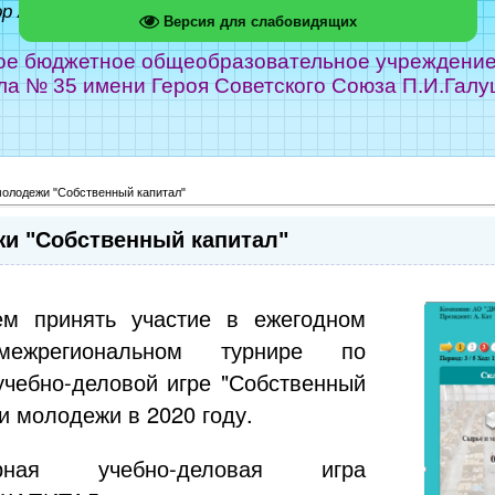
ор Абрамов
Версия для слабовидящих
е бюджетное общеобразовательное учреждение г
ла № 35 имени Героя Советского Союза П.И.Галу
молодежи "Собственный капитал"
жи "Собственный капитал"
ем принять участие в ежегодном
межрегиональном турнире по
учебно-деловой игре "Собственный
 молодежи в 2020 году.
ерная учебно-деловая игра