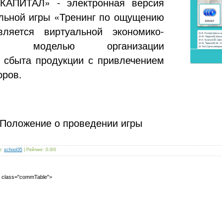
КАПИТАЛ» - электронная версия
ольной игры «Тренинг по ощущению
ляется виртуальной экономико-
ской моделью организации
и сбыта продукции с привлечением
оров.
оложение о проведении игры
л
:
school35
|
Рейтинг
:
0.0
/
0
2" class="commTable">