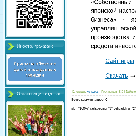
«Собственный 
японской наст
бизнеса» - яв
управленче
производства 
средств инвест
Иностр. граждане
Сайт игры
Скачать
→П
Категория
:
Конкурсы
|
Просмотров
:
335
|
Добави
Организация отдыха
Всего комментариев
:
0
idth="100%" cellspacing="1" cellpadding="