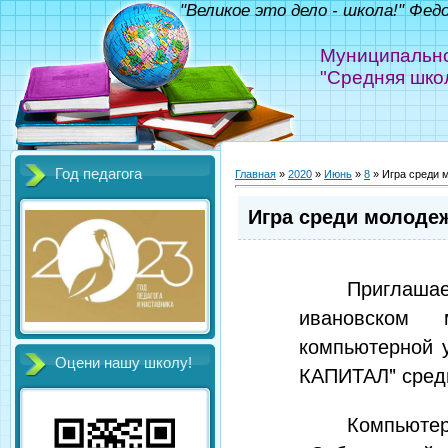
"Великое это дело - школа!" Фед
Муниципально
"Средняя шко
Год педагога
Главная
»
2020
»
Июнь
»
8
» Игра среди 
Игра среди молоде
Приглаша
ивановском 
компьютерной 
Оцени нашу школу!
КАПИТАЛ" среди
Компьют