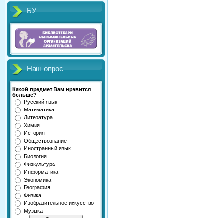
БУ
Наш опрос
Какой предмет Вам нравится
больше?
Русский язык
Математика
Литература
Химия
История
Обществознание
Иностранный язык
Биология
Физкультура
Информатика
Экономика
География
Физика
Изобразительное искусство
Музыка