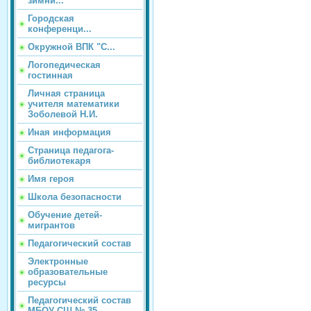
зимни...
Городская
конференци...
Окружной ВПК "С...
Логопедическая
гостинная
Личная страница
учителя математики
Зоболевой Н.И.
Иная информация
Страница педагога-
библиотекаря
Имя героя
Школа безопасности
Обучение детей-
мигрантов
Педагогический состав
Электронные
образовательные
ресурсы
Педагогический состав
МБОУ СШ № 35