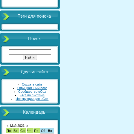
Тэги для поиска
Поиск
Друзья сайта
Создать сайт
Официальный блог
Сообщество uCoz
FAQ по системе
Инструкции для uCoz
Календарь
«
Май 2021
»
Пн
Вт
Ср
Чт
Пт
Сб
Вс