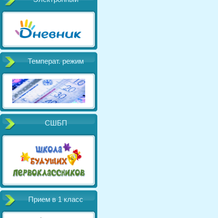
Температ. режим
СШБП
Прием в 1 класс