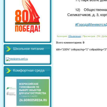
12) Общественна
Силикатчиков, д. 3, кор
#ГородаМеняются
Категория
:
Объявления
|
Просмотров
:
254
|
Доба
Всего комментариев
:
0
Школьное питание
idth="100%" cellspacing="1" cellpadding="
Комфортная среда