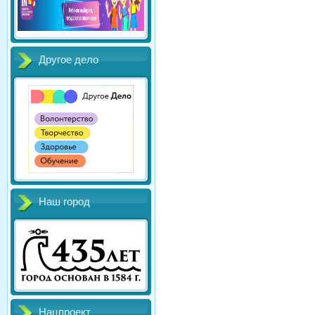
Другое дело
Наш город
Нацпроект