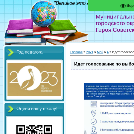
"Великое это дело - школа!" Фед
Вер
Муниципальн
городского ок
Героя Советс
Год педагога
Главная
»
2021
»
Май
»
4
» Идет голосова
Идет голосование по выбо
Оцени нашу школу!