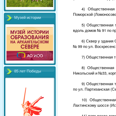
4) Общественная
Поморской (Ломоносовск
Музей истории
5) Общественная т
вдоль домов № 91 по пр
6) Сквер у здания
№ 99 по ул. Воскресенс
7) Общественная те
8) Общественная
85 лет Победы
Никольский и №33, корп
9) Общественная т
по ул. Партизанская (С
10) Общественн
Лахтинскому шоссе (Иса
11) парк возле до