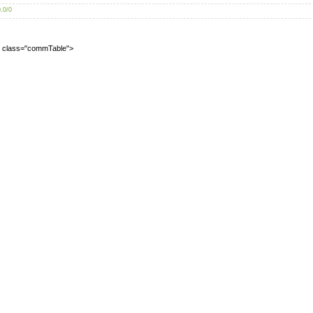
0.0
/
0
2" class="commTable">