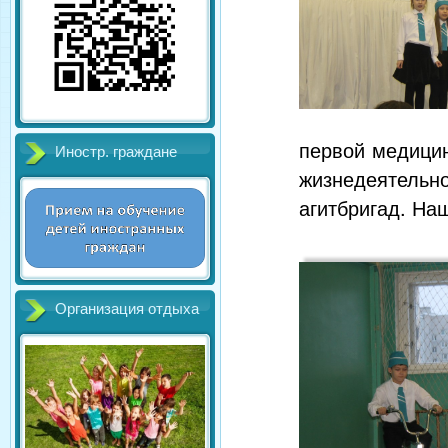
первой медици
Иностр. граждане
жизнедеятельн
агитбригад. На
Организация отдыха