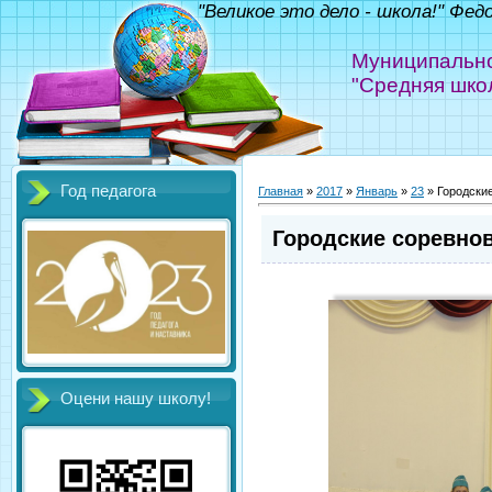
"Великое это дело - школа!" Фед
Муниципально
"Средняя шко
Год педагога
Главная
»
2017
»
Январь
»
23
» Городски
Городские соревнов
Оцени нашу школу!