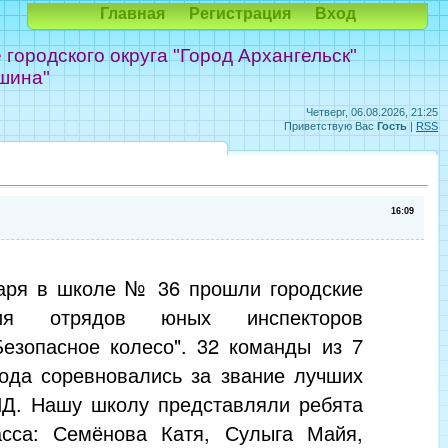
Главная
Регистрация
Вход
ородского округа "Город Архангельск"
шина"
Четверг, 06.08.2026, 21:25
Приветствую Вас
Гость
|
RSS
16:09
аря в школе № 36 прошли городские
ния отрядов юных инспекторов
Безопасное колесо". 32 команды из 7
рода соревновались за звание лучших
Д. Нашу школу представляли ребята
асса: Семёнова Катя, Сулыга Майя,