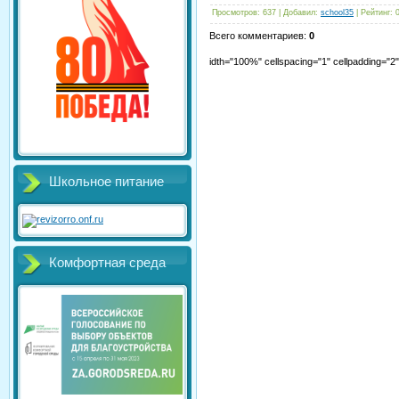
Просмотров
:
637
|
Добавил
:
school35
|
Рейтинг
:
Всего комментариев
:
0
idth="100%" cellspacing="1" cellpadding="
Школьное питание
Комфортная среда