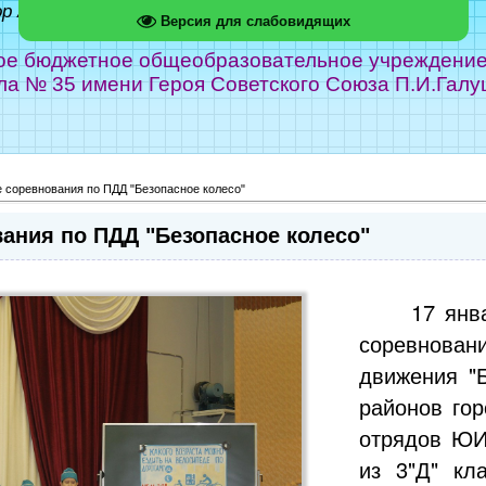
ор Абрамов
Версия для слабовидящих
е бюджетное общеобразовательное учреждение г
ла № 35 имени Героя Советского Союза П.И.Галу
е соревнования по ПДД "Безопасное колесо"
ания по ПДД "Безопасное колесо"
17 янв
соревнова
движения "
районов го
отрядов ЮИ
из 3"Д" кл