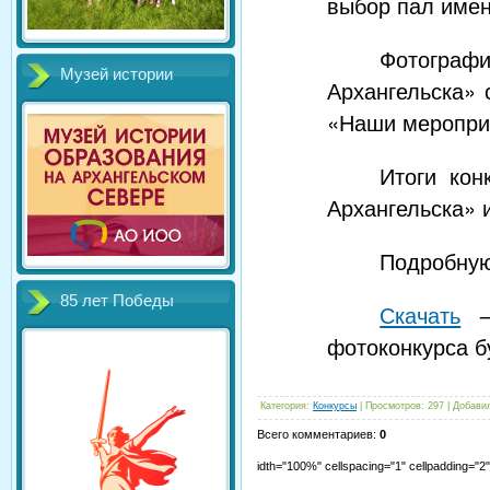
выбор пал именн
Фотограф
Музей истории
Архангельска» 
«Наши меропри
Итоги кон
Архангельска» 
Подробную
85 лет Победы
Скачать
→ 
фотоконкурса б
Категория
:
Конкурсы
|
Просмотров
:
297
|
Добави
Всего комментариев
:
0
idth="100%" cellspacing="1" cellpadding="