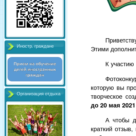
Приветств
Иностр. граждане
Этими дополнит
К участию
Фотоконку
которую вы про
Организация отдыха
творческое со
до 20 мая 2021
А чтобы д
краткий отзыв,