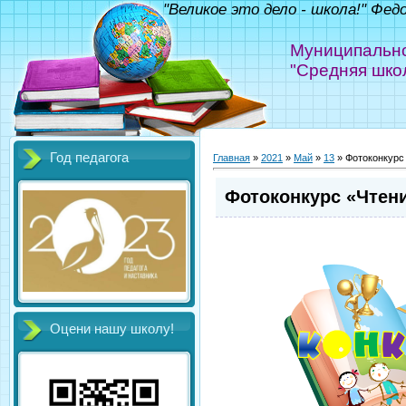
"Великое это дело - школа!" Фед
Муниципально
"Средняя шко
Год педагога
Главная
»
2021
»
Май
»
13
» Фотоконкурс
Фотоконкурс «Чтени
Оцени нашу школу!