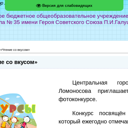
ор Абрамов
Версия для слабовидящих
е бюджетное общеобразовательное учреждение г
ла № 35 имени Героя Советского Союза П.И.Галу
 «Чтение со вкусом»
е со вкусом»
Центральная гор
Ломоносова приглашае
фотоконкурсе.
Конкурс посвящён
который ежегодно отмеча