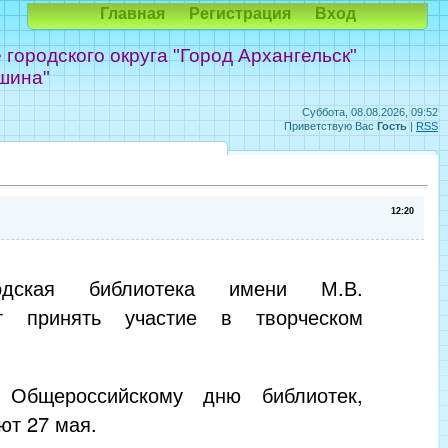
Главная
Регистрация
Вход
ородского округа "Город Архангельск"
шина"
Суббота, 08.08.2026, 09:52
Приветствую Вас
Гость
|
RSS
12:20
одская библиотека имени М.В.
т принять участие в творческом
 Общероссийскому дню библиотек,
ют 27 мая.