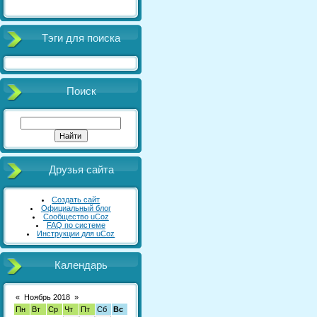
Тэги для поиска
Поиск
Друзья сайта
Создать сайт
Официальный блог
Сообщество uCoz
FAQ по системе
Инструкции для uCoz
Календарь
«
Ноябрь 2018
»
Пн
Вт
Ср
Чт
Пт
Сб
Вс