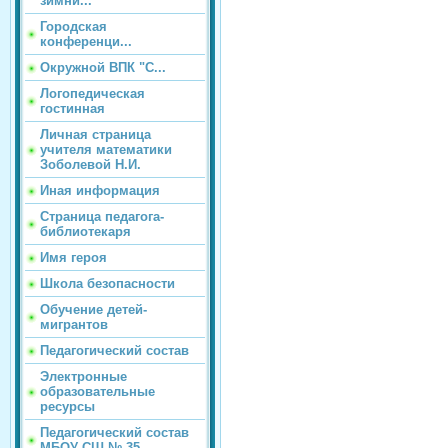
зимни...
Городская
конференци...
Окружной ВПК "С...
Логопедическая
гостинная
Личная страница
учителя математики
Зоболевой Н.И.
Иная информация
Страница педагога-
библиотекаря
Имя героя
Школа безопасности
Обучение детей-
мигрантов
Педагогический состав
Электронные
образовательные
ресурсы
Педагогический состав
МБОУ СШ № 35