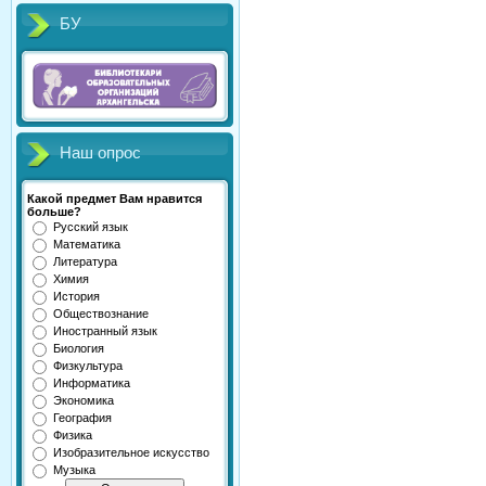
БУ
Наш опрос
Какой предмет Вам нравится
больше?
Русский язык
Математика
Литература
Химия
История
Обществознание
Иностранный язык
Биология
Физкультура
Информатика
Экономика
География
Физика
Изобразительное искусство
Музыка