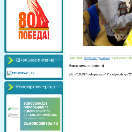
Категория
:
Кадетское движение
|
Просмотров
:
66
Школьное питание
Всего комментариев
:
0
idth="100%" cellspacing="1" cellpadding="
Комфортная среда