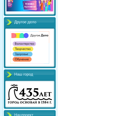
Другое дело
Наш город
Нацпроект