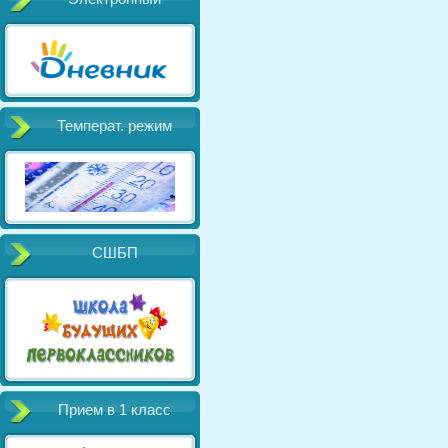
Температ. режим
СШБП
Прием в 1 класс