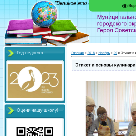
"Великое это дело - школа!" Фед
Вер
Муниципальн
городского ок
Героя Советс
Год педагога
Главная
»
2018
»
Ноябрь
»
29
» Этикет и 
Этикет и основы кулинари
Оцени нашу школу!