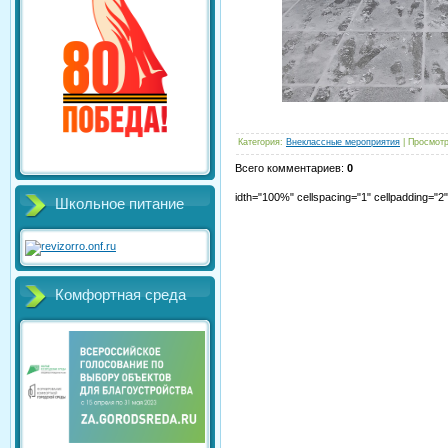
Категория
:
Внеклассные мероприятия
|
Просмот
Всего комментариев
:
0
idth="100%" cellspacing="1" cellpadding="
Школьное питание
Комфортная среда