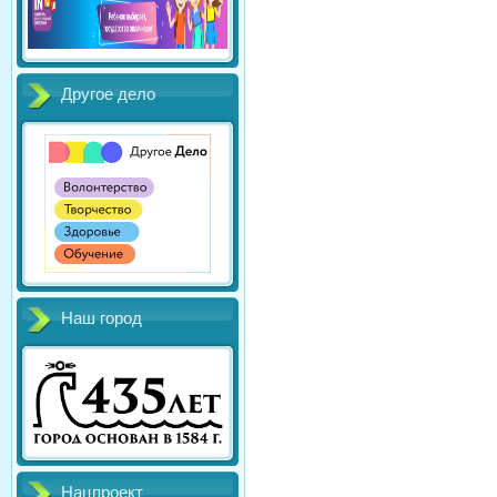
Другое дело
Наш город
Нацпроект