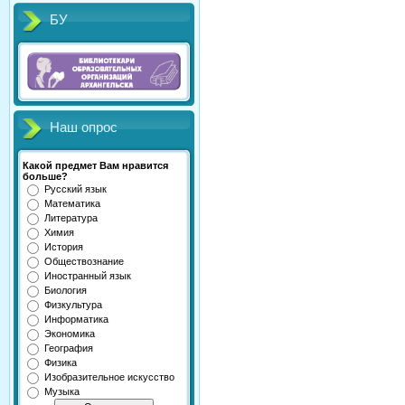
БУ
Наш опрос
Какой предмет Вам нравится
больше?
Русский язык
Математика
Литература
Химия
История
Обществознание
Иностранный язык
Биология
Физкультура
Информатика
Экономика
География
Физика
Изобразительное искусство
Музыка