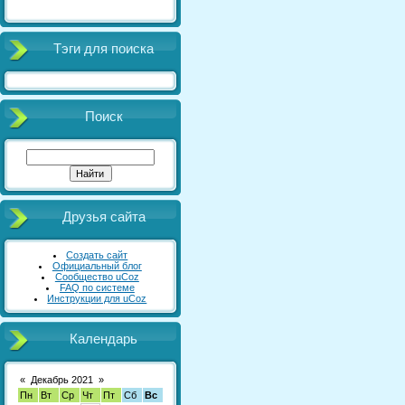
Тэги для поиска
Поиск
Друзья сайта
Создать сайт
Официальный блог
Сообщество uCoz
FAQ по системе
Инструкции для uCoz
Календарь
«
Декабрь 2021
»
Пн
Вт
Ср
Чт
Пт
Сб
Вс