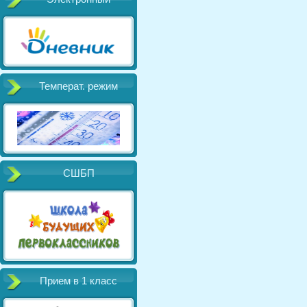
Температ. режим
СШБП
Прием в 1 класс