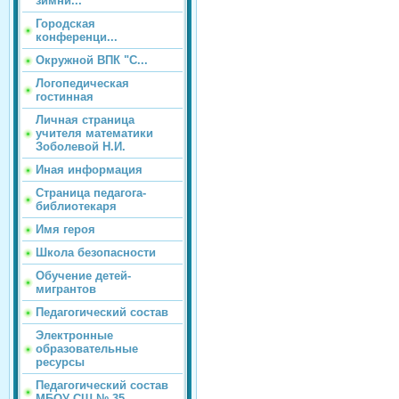
зимни...
Городская
конференци...
Окружной ВПК "С...
Логопедическая
гостинная
Личная страница
учителя математики
Зоболевой Н.И.
Иная информация
Страница педагога-
библиотекаря
Имя героя
Школа безопасности
Обучение детей-
мигрантов
Педагогический состав
Электронные
образовательные
ресурсы
Педагогический состав
МБОУ СШ № 35