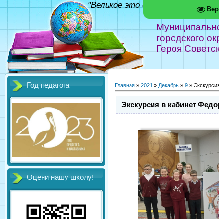
"Великое это дело - школа!" Фед
Вер
Муниципальн
городского ок
Героя Советс
Год педагога
Главная
»
2021
»
Декабрь
»
9
» Экскурсия
Экскурсия в кабинет Федо
Оцени нашу школу!