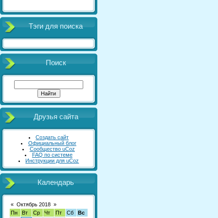
Тэги для поиска
Поиск
Друзья сайта
Создать сайт
Официальный блог
Сообщество uCoz
FAQ по системе
Инструкции для uCoz
Календарь
«
Октябрь 2018
»
Пн
Вт
Ср
Чт
Пт
Сб
Вс