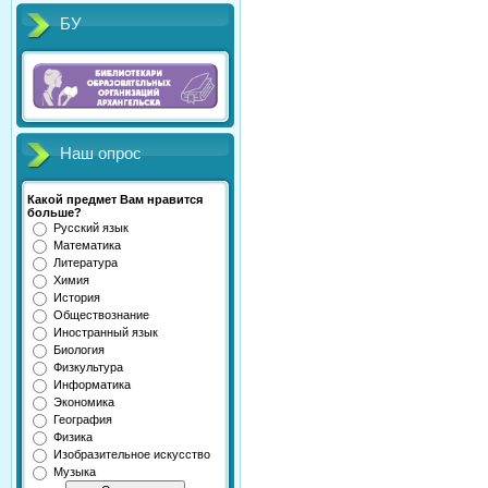
БУ
Наш опрос
Какой предмет Вам нравится
больше?
Русский язык
Математика
Литература
Химия
История
Обществознание
Иностранный язык
Биология
Физкультура
Информатика
Экономика
География
Физика
Изобразительное искусство
Музыка