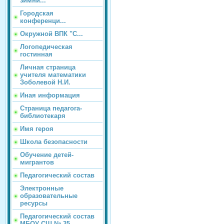
зимни...
Городская
конференци...
Окружной ВПК "С...
Логопедическая
гостинная
Личная страница
учителя математики
Зоболевой Н.И.
Иная информация
Страница педагога-
библиотекаря
Имя героя
Школа безопасности
Обучение детей-
мигрантов
Педагогический состав
Электронные
образовательные
ресурсы
Педагогический состав
МБОУ СШ № 35