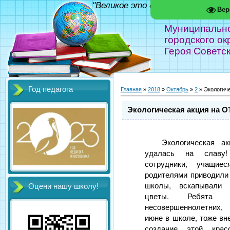
"Великое это дело - школа!" Фед
Вер
Муниципальн
городского ок
Героя Советс
Год педагога
Главная
»
2018
»
Октябрь
»
2
» Экологич
Экологическая акция на 
Экологическая а
удалась на славу
сотрудники, учащи
родителями приводили
школы, вскапывали 
Оцени нашу школу!
цветы. Ребята т
несовершеннолетних,
июне в школе, тоже вн
создание этой крас