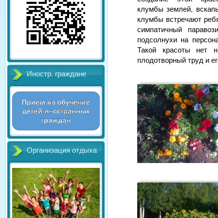
клумбы землей, вскапы
клумбы встречают реб
симпатичный паравоз
подсолнухи на персон
Такой красоты нет 
плодотворный труд и е
Иностр. граждане
Организация отдыха