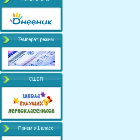
Температ. режим
СШБП
Прием в 1 класс