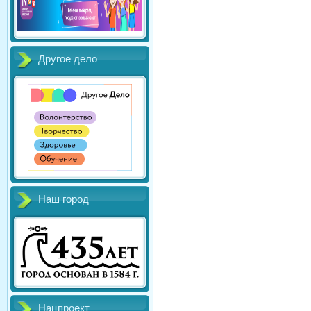
Другое дело
Наш город
Нацпроект