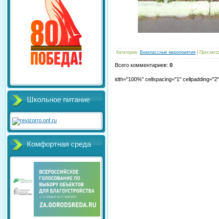
Категория
:
Внеклассные мероприятия
|
Просмот
Всего комментариев
:
0
idth="100%" cellspacing="1" cellpadding="
Школьное питание
Комфортная среда