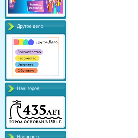
Другое дело
Наш город
Нацпроект