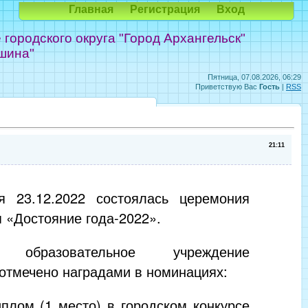
Главная
Регистрация
Вход
ородского округа "Город Архангельск"
шина"
Пятница, 07.08.2026, 06:29
Приветствую Вас
Гость
|
RSS
21:11
я 23.12.2022 состоялась церемония
 «Достояние года-2022».
 образовательное учреждение
отмечено наградами в номинациях:
плом (1 место) в городском конкурсе