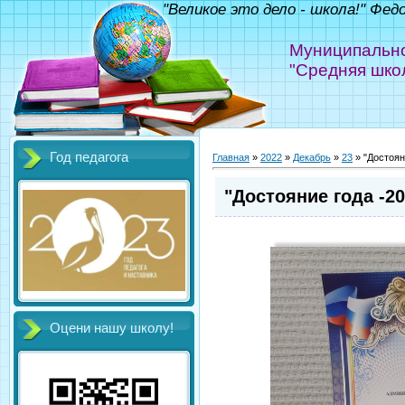
"Великое это дело - школа!" Фед
Муниципально
"Средняя шко
Год педагога
Главная
»
2022
»
Декабрь
»
23
» "Достоян
"Достояние года -20
Оцени нашу школу!