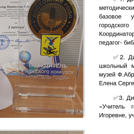
методичес
базовое у
городског
Координатор
педагог- би
✅2. Ди
школьный м
музей Ф.Абр
Елена Серге
✅3. Ди
«Учитель 
Игоревне, 