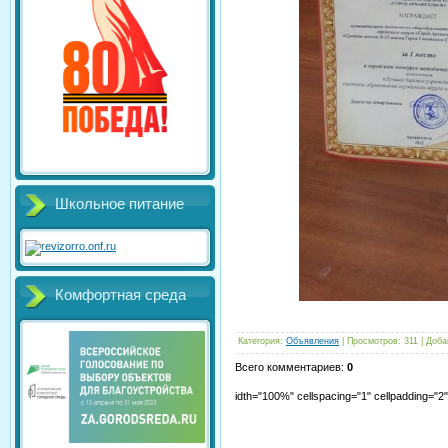
Школьное питание
Комфортная среда
Категория
:
Объявления
|
Просмотров
:
311
|
Доба
Всего комментариев
:
0
idth="100%" cellspacing="1" cellpadding="