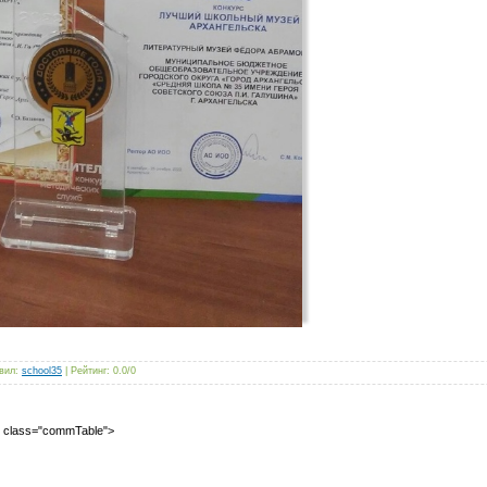
вил
:
school35
|
Рейтинг
:
0.0
/
0
2" class="commTable">