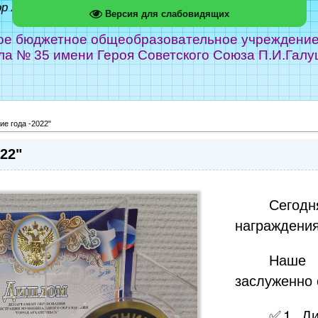
ор Абрамов
Версия для слабовидящих
е бюджетное общеобразовательное учреждение г
ла № 35 имени Героя Советского Союза П.И.Галу
ие года -2022"
22"
Сегодн
награждения
Наше
заслуженно 
✅1. Ди