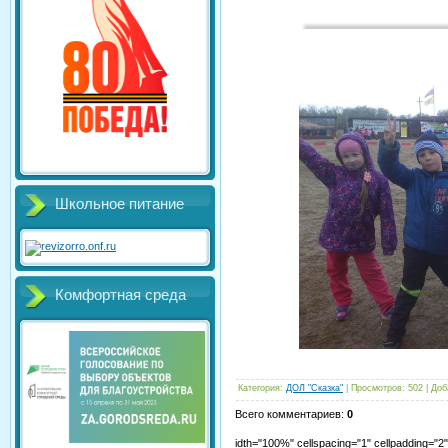
Школьное питание
Комфортная среда
Категория
:
ДОЛ "Сказка"
|
Просмотров
:
502
|
Доб
Всего комментариев
:
0
idth="100%" cellspacing="1" cellpadding="