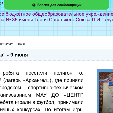
ор Абрамов
Версия для слабовидящих
е бюджетное общеобразовательное учреждение г
ла № 35 имени Героя Советского Союза П.И.Галу
 "Сказка" - 9 июня
а" - 9 июня
ребята посетили полигон о.
 (лагерь «Архангел»), где приняли
родском спортивно-техническом
рганизованном МАУ ДО «ЦЕНТР
ебята играли в футбол, принимали
личных конкурсах. По итогам игры