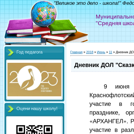
"Великое это дело - школа!" Фед
Муниципально
"Средняя шко
Год педагога
Главная
»
2018
»
Июнь
»
11
» Дневник ДОЛ
Дневник ДОЛ "Сказк
9 июня 
Краснофлотский
участие в го
Оцени нашу школу!
празднике, о
«АРХАНГЕЛ». Р
участие в раз