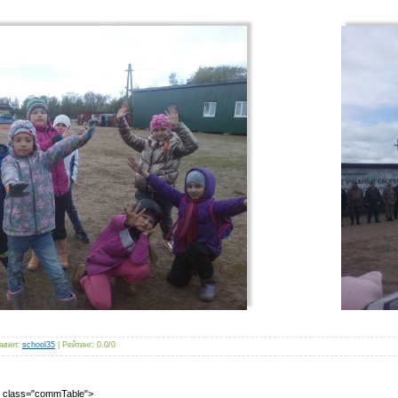
авил
:
school35
|
Рейтинг
:
0.0
/
0
2" class="commTable">