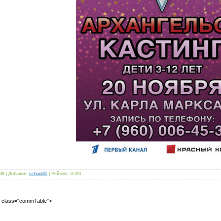
38
|
Добавил
:
school35
|
Рейтинг
:
0.0
/
0
2" class="commTable">