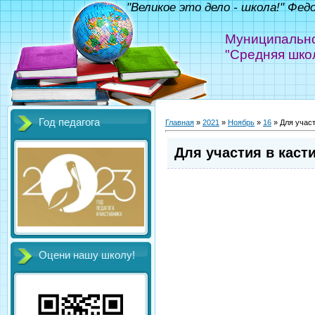
"Великое это дело - школа!" Фед
Муниципально
"Средняя шко
Год педагога
Главная
»
2021
»
Ноябрь
»
16
» Для участ
Для участия в каст
Оцени нашу школу!