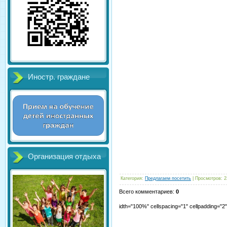
Иностр. граждане
Организация отдыха
Категория
:
Предлагаем посетить
|
Просмотров
:
2
Всего комментариев
:
0
idth="100%" cellspacing="1" cellpadding="