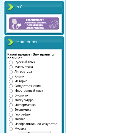
БУ
Наш опрос
Какой предмет Вам нравится
больше?
Русский язык
Математика
Литература
Химия
История
Обществознание
Иностранный язык
Биология
Физкультура
Информатика
Экономика
География
Физика
Изобразительное искусство
Музыка