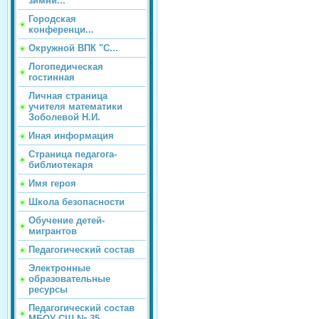
зимни...
Городская
конференци...
Окружной ВПК "С...
Логопедическая
гостинная
Личная страница
учителя математики
Зоболевой Н.И.
Иная информация
Страница педагога-
библиотекаря
Имя героя
Школа безопасности
Обучение детей-
мигрантов
Педагогический состав
Электронные
образовательные
ресурсы
Педагогический состав
МБОУ СШ № 35