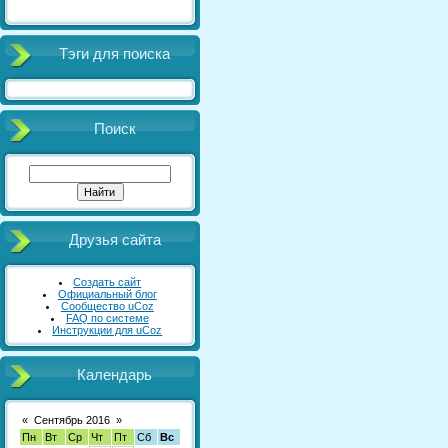
Тэги для поиска
Поиск
Друзья сайта
Создать сайт
Официальный блог
Сообщество uCoz
FAQ по системе
Инструкции для uCoz
Календарь
«
Сентябрь 2016
»
Пн
Вт
Ср
Чт
Пт
Сб
Вс