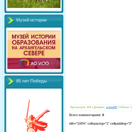
Музей истории
85 лет Победы
Просмотров
:
604
|
Добавил
:
school35
|
Рейтинг
:
Всего комментариев
:
0
idth="100%" cellspacing="1" cellpadding="