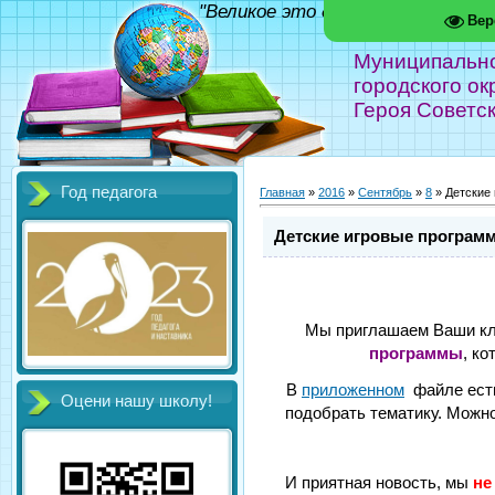
"Великое это дело - школа!" Фед
Вер
Муниципальн
городского ок
Героя Советс
Год педагога
Главная
»
2016
»
Сентябрь
»
8
» Детские
Детские игровые програм
Мы приглашаем Ваши к
программы
, к
В
приложенном
файле ес
Оцени нашу школу!
подобрать тематику. Можн
И приятная новость, мы
не