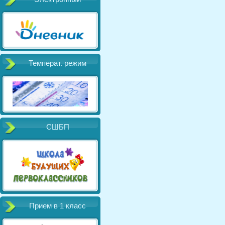
Температ. режим
СШБП
Прием в 1 класс