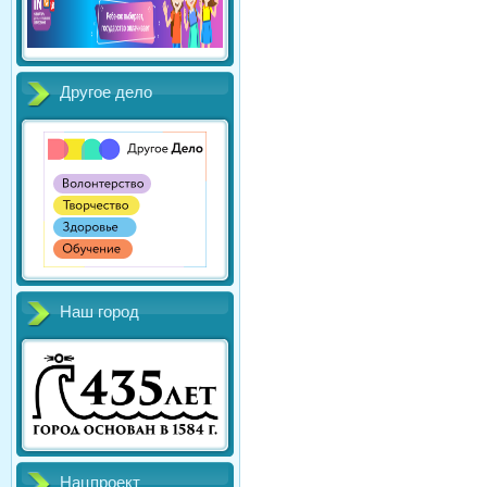
Другое дело
Наш город
Нацпроект