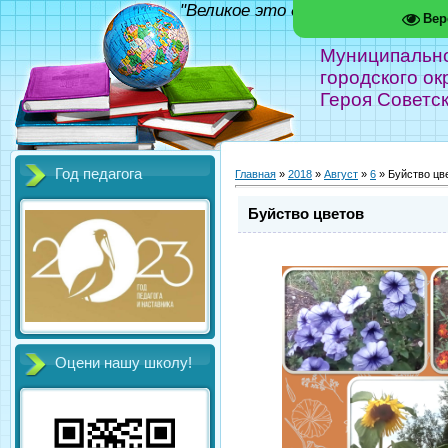
"Великое это дело - школа!" Фед
Вер
Муниципальн
городского ок
Героя Советс
Год педагога
Главная
»
2018
»
Август
»
6
» Буйство цв
Буйство цветов
Оцени нашу школу!