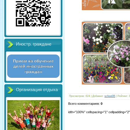
Иностр. граждане
Организация отдыха
Просмотров
:
624
|
Добавил
:
school35
|
Рейтинг
:
Всего комментариев
:
0
idth="100%" cellspacing="1" cellpadding="