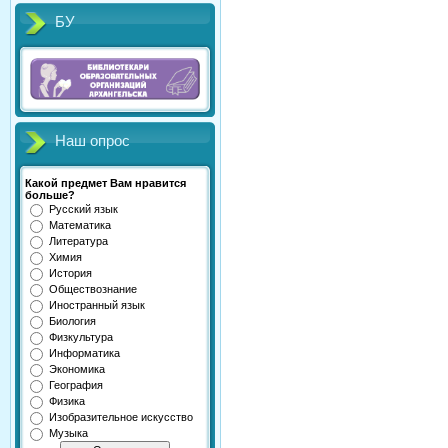
БУ
Наш опрос
Какой предмет Вам нравится
больше?
Русский язык
Математика
Литература
Химия
История
Обществознание
Иностранный язык
Биология
Физкультура
Информатика
Экономика
География
Физика
Изобразительное искусство
Музыка