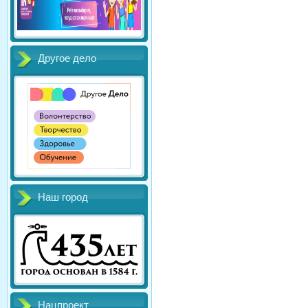
Другое дело
Наш город
Нацпроект