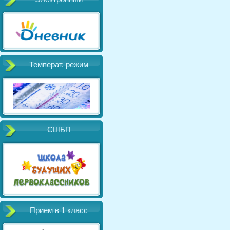
Температ. режим
СШБП
Прием в 1 класс