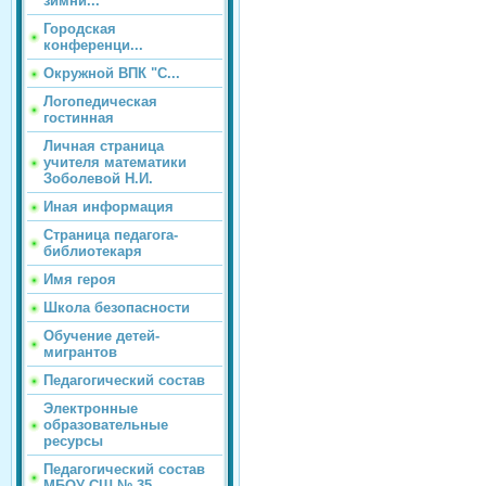
зимни...
Городская
конференци...
Окружной ВПК "С...
Логопедическая
гостинная
Личная страница
учителя математики
Зоболевой Н.И.
Иная информация
Страница педагога-
библиотекаря
Имя героя
Школа безопасности
Обучение детей-
мигрантов
Педагогический состав
Электронные
образовательные
ресурсы
Педагогический состав
МБОУ СШ № 35