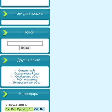
Тэги для поиска
Поиск
Друзья сайта
Создать сайт
Официальный блог
Сообщество uCoz
FAQ по системе
Инструкции для uCoz
Календарь
«
Август 2018
»
Пн
Вт
Ср
Чт
Пт
Сб
Вс