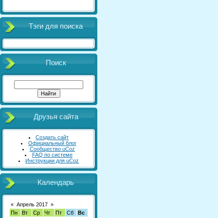
Тэги для поиска
Поиск
Друзья сайта
Создать сайт
Официальный блог
Сообщество uCoz
FAQ по системе
Инструкции для uCoz
Календарь
«
Апрель 2017
»
Пн
Вт
Ср
Чт
Пт
Сб
Вс