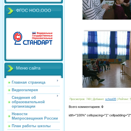
ФГОС НОО,ООО
Меню сайта
Главная страница
Видеогалерея
Сведения об
Просмотров
:
749
|
Добавил
:
school35
|
Рейтинг
:
образовательной
организации
Всего комментариев
:
0
Новости
idth="100%" cellspacing="1" cellpadding="
Мипросвещения России
План работы школы