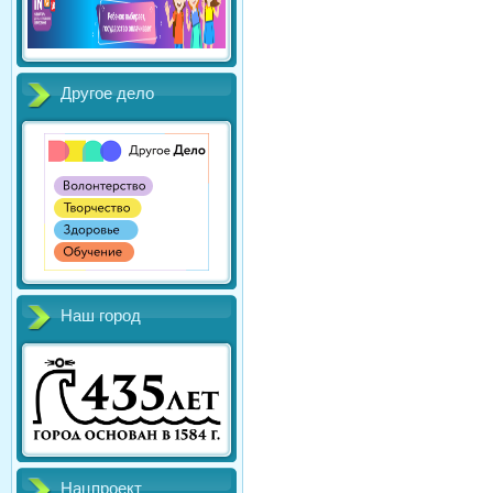
Другое дело
Наш город
Нацпроект