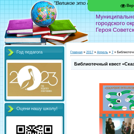
"Великое это дело - школа!" Фед
Вер
Муниципальн
городского ок
Героя Советс
Год педагога
Главная
»
2017
»
Апрель
»
7
» Библиотеч
Библиотечный квест «Ска
Оцени нашу школу!