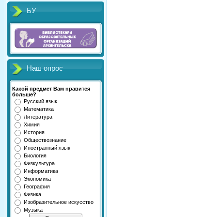
БУ
Наш опрос
Какой предмет Вам нравится
больше?
Русский язык
Математика
Литература
Химия
История
Обществознание
Иностранный язык
Биология
Физкультура
Информатика
Экономика
География
Физика
Изобразительное искусство
Музыка