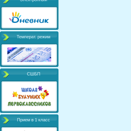
Температ. режим
СШБП
Прием в 1 класс