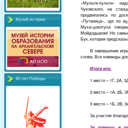
«Мульти-пульти» на
Чуковского, на ста
продвигались по дос
Музей истории
«Путаница», где по а
Муха-цокотуха гово
Мойдодыром! Но самый
Бук, которая предсказы
В завершении игр
слова. Все команды до
Итоги игр:
85 лет Победы
1 место – 1Г, 2А, 3
2 место – 1А, 2Б, 3
3 место – 1Б, 2В, 3
За участие благодар
За помощь в пр