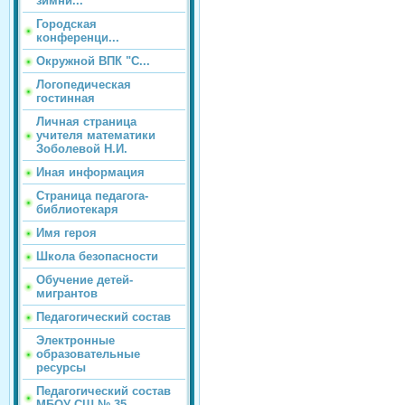
зимни...
Городская
конференци...
Окружной ВПК "С...
Логопедическая
гостинная
Личная страница
учителя математики
Зоболевой Н.И.
Иная информация
Страница педагога-
библиотекаря
Имя героя
Школа безопасности
Обучение детей-
мигрантов
Педагогический состав
Электронные
образовательные
ресурсы
Педагогический состав
МБОУ СШ № 35