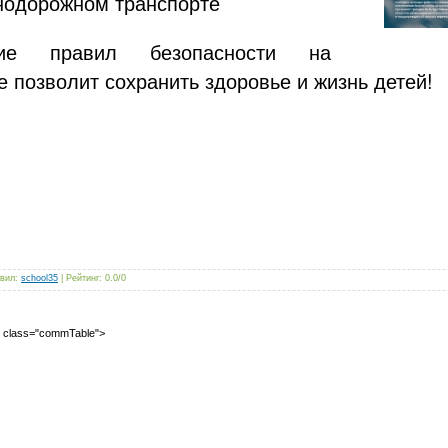
нодорожном транспорте
ние правил безопасности на
е позволит сохранить здоровье и жизнь детей!
вил
:
school35
|
Рейтинг
:
0.0
/
0
2" class="commTable">