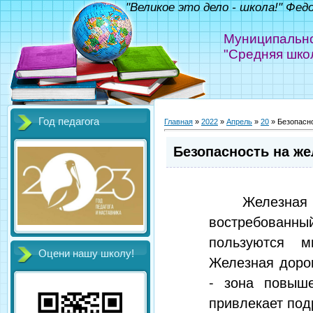
"Великое это дело - школа!" Фед
Муниципально
"Средняя шко
Год педагога
Главная
»
2022
»
Апрель
»
20
» Безопасно
Безопасность на же
Железн
востребован
пользуются 
Оцени нашу школу!
Железная дорог
- зона повыше
привлекает подр