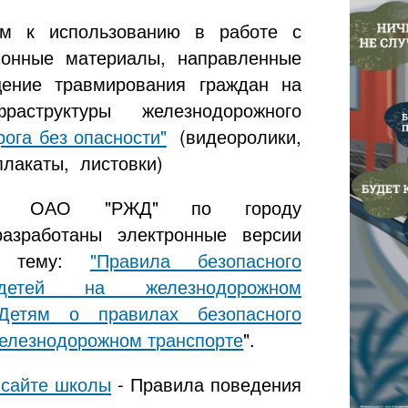
ем к использованию в работе с
ионные материалы, направленные
ение травмирования граждан на
раструктуры железнодорожного
рога без опасности"
(видеоролики,
лакаты, листовки)
ом ОАО "РЖД" по городу
разработаны электронные версии
а тему:
"Правила безопасного
детей на железнодорожном
Детям о правилах безопасного
железнодорожном транспорте
".
 сайте школы
- Правила поведения