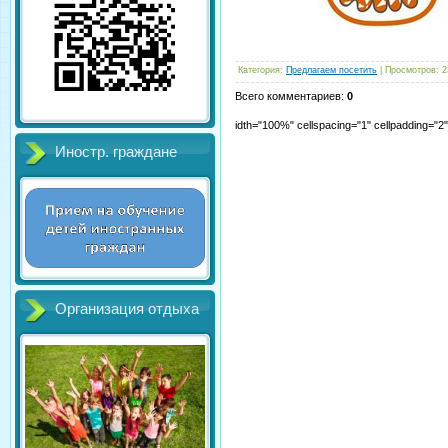
Категория
:
Предлагаем посетить
|
Просмотров
:
2
Всего комментариев
:
0
idth="100%" cellspacing="1" cellpadding="
Иностр. граждане
Организация отдыха