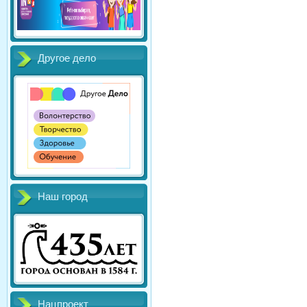
Другое дело
Наш город
Нацпроект