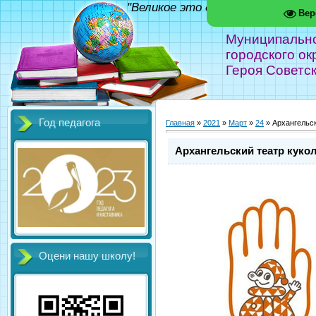
"Великое это дело - школа!" Фед
Вер
Муниципальн
городского ок
Героя Советс
Год педагога
Главная
»
2021
»
Март
»
24
» Архангельск
Архангельский театр куко
Оцени нашу школу!