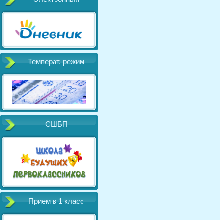
Температ. режим
СШБП
Прием в 1 класс