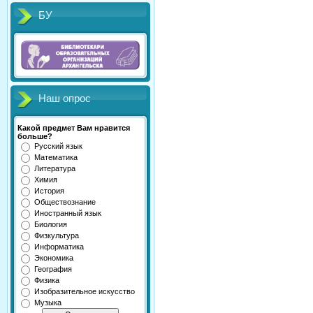
БУ
Наш опрос
Какой предмет Вам нравится
больше?
Русский язык
Математика
Литература
Химия
История
Обществознание
Иностранный язык
Биология
Физкультура
Информатика
Экономика
География
Физика
Изобразительное искусство
Музыка