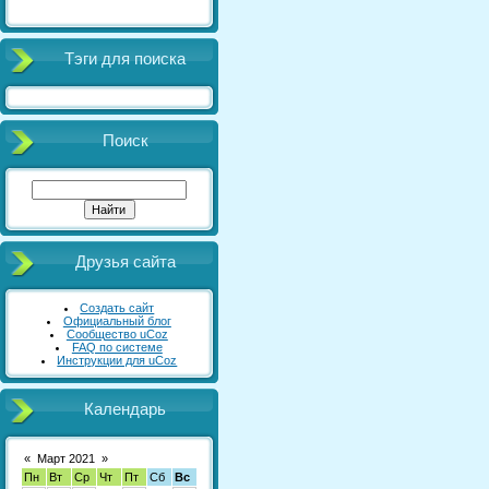
Тэги для поиска
Поиск
Друзья сайта
Создать сайт
Официальный блог
Сообщество uCoz
FAQ по системе
Инструкции для uCoz
Календарь
«
Март 2021
»
Пн
Вт
Ср
Чт
Пт
Сб
Вс