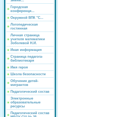
зимни...
Городская
конференци...
Окружной ВПК "С...
Логопедическая
гостинная
Личная страница
учителя математики
Зоболевой Н.И.
Иная информация
Страница педагога-
библиотекаря
Имя героя
Школа безопасности
Обучение детей-
мигрантов
Педагогический состав
Электронные
образовательные
ресурсы
Педагогический состав
МБОУ СШ № 35