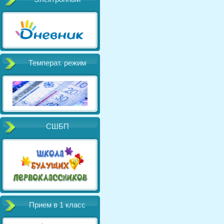
Температ. режим
СШБП
Прием в 1 класс