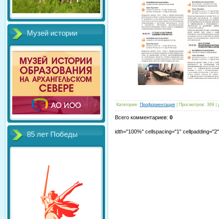
Музей истории
Категория
:
Профориентация
|
Просмотров
:
369
|
Всего комментариев
:
0
idth="100%" cellspacing="1" cellpadding="
85 лет Победы