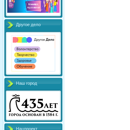
Другое дело
Наш город
Нацпроект