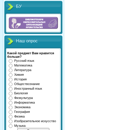
БУ
Наш опрос
Какой предмет Вам нравится
больше?
Русский язык
Математика
Литература
Химия
История
Обществознание
Иностранный язык
Биология
Физкультура
Информатика
Экономика
География
Физика
Изобразительное искусство
Музыка