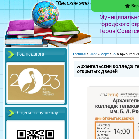
"Великое это дело - школа!" Фед
Вер
Муниципальн
городского ок
Героя Советс
Год педагога
Главная
»
2022
»
Март
»
25
» Архангельск
Архангельский колледж те
открытых дверей
Оцени нашу школу!