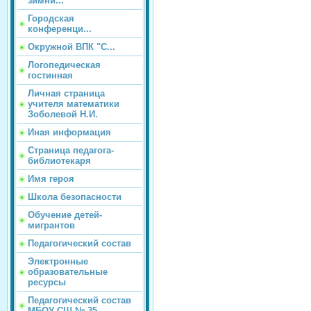
зимни...
Городская
конференци...
Окружной ВПК "С...
Логопедическая
гостинная
Личная страница
учителя математики
Зоболевой Н.И.
Иная информация
Страница педагога-
библиотекаря
Имя героя
Школа безопасности
Обучение детей-
мигрантов
Педагогический состав
Электронные
образовательные
ресурсы
Педагогический состав
МБОУ СШ № 35