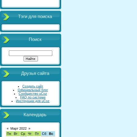
Тэги для поиска
Поиск
Друзья сайта
Создать сайт
Официальный блог
Сообщество uCoz
FAQ по системе
Инструкции для uCoz
Календарь
«
Март 2022
»
Пн
Вт
Ср
Чт
Пт
Сб
Вс