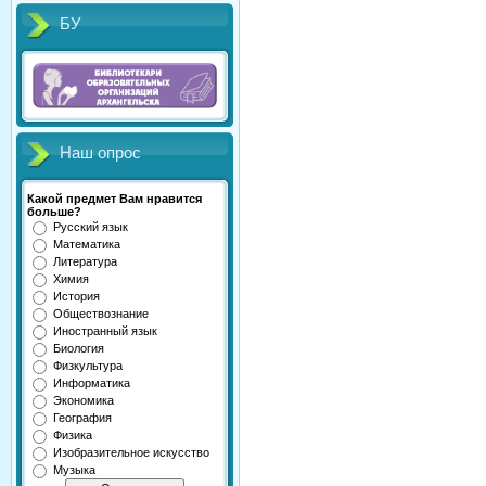
БУ
Наш опрос
Какой предмет Вам нравится
больше?
Русский язык
Математика
Литература
Химия
История
Обществознание
Иностранный язык
Биология
Физкультура
Информатика
Экономика
География
Физика
Изобразительное искусство
Музыка