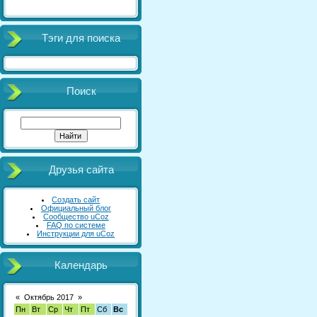
Тэги для поиска
Поиск
Друзья сайта
Создать сайт
Официальный блог
Сообщество uCoz
FAQ по системе
Инструкции для uCoz
Календарь
«
Октябрь 2017
»
Пн
Вт
Ср
Чт
Пт
Сб
Вс