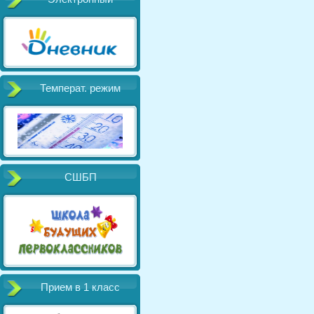
Температ. режим
СШБП
Прием в 1 класс