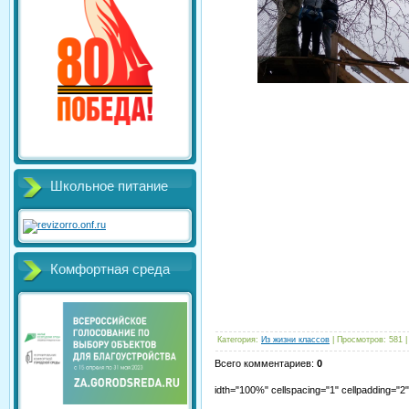
Школьное питание
Комфортная среда
Категория
:
Из жизни классов
|
Просмотров
:
581
Всего комментариев
:
0
idth="100%" cellspacing="1" cellpadding="