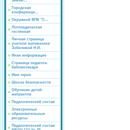
зимни...
Городская
конференци...
Окружной ВПК "С...
Логопедическая
гостинная
Личная страница
учителя математики
Зоболевой Н.И.
Иная информация
Страница педагога-
библиотекаря
Имя героя
Школа безопасности
Обучение детей-
мигрантов
Педагогический состав
Электронные
образовательные
ресурсы
Педагогический состав
МБОУ СШ № 35