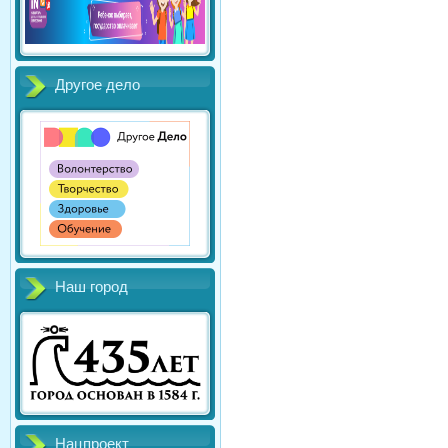
Другое дело
Наш город
Нацпроект