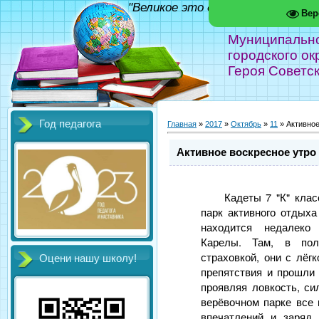
"Великое это дело - школа!" Фед
Вер
Муниципальн
городского ок
Героя Советс
Год педагога
Главная
»
2017
»
Октябрь
»
11
» Активное
Активное воскресное утро 
Кадеты 7 "К" кла
парк активного отдыха
находится недалек
Карелы. Там, в пол
страховкой, они с лёг
Оцени нашу школу!
препятствия и прошли 
проявляя ловкость, си
верёвочном парке все
впечатлений и заряд 