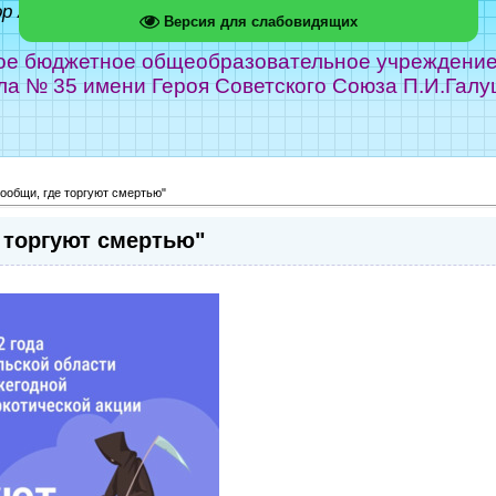
ор Абрамов
Версия для слабовидящих
е бюджетное общеобразовательное учреждение г
ла № 35 имени Героя Советского Союза П.И.Галу
ообщи, где торгуют смертью"
 торгуют смертью"