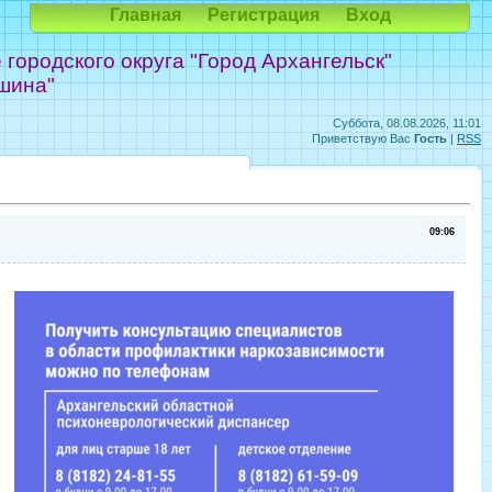
Главная
Регистрация
Вход
ородского округа "Город Архангельск"
шина"
Суббота, 08.08.2026, 11:01
Приветствую Вас
Гость
|
RSS
09:06