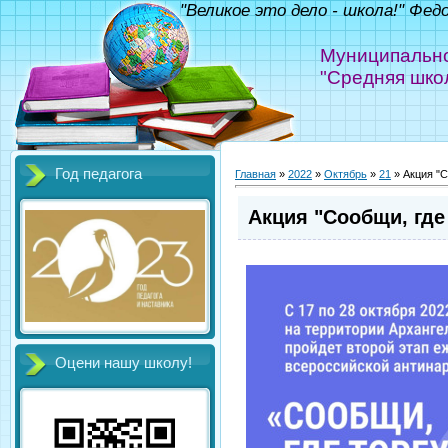
"Великое это дело - школа!" Фед
Муниципально
"Средняя шко
Год педагога
Главная
»
2022
»
Октябрь
»
21
» Акция "С
Акция "Сообщи, где
Оцени нашу школу!