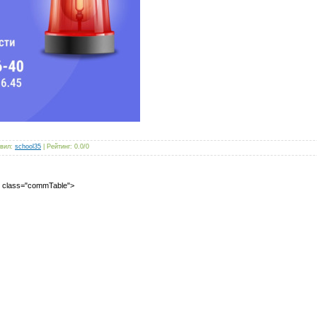
вил
:
school35
|
Рейтинг
:
0.0
/
0
2" class="commTable">