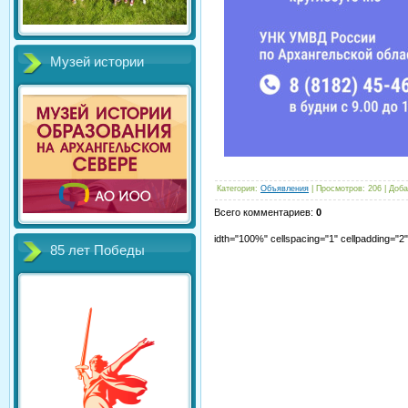
Музей истории
Категория
:
Объявления
|
Просмотров
:
206
|
Доба
Всего комментариев
:
0
idth="100%" cellspacing="1" cellpadding="
85 лет Победы