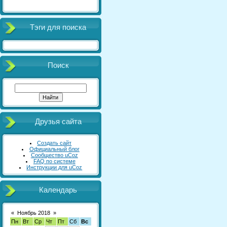
Тэги для поиска
Поиск
Друзья сайта
Создать сайт
Официальный блог
Сообщество uCoz
FAQ по системе
Инструкции для uCoz
Календарь
«
Ноябрь 2018
»
Пн
Вт
Ср
Чт
Пт
Сб
Вс