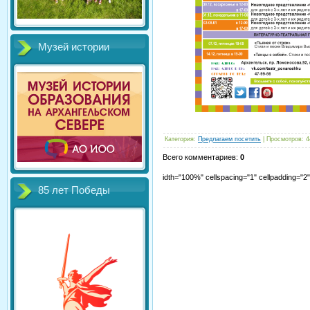
Музей истории
Категория
:
Предлагаем посетить
|
Просмотров
:
4
Всего комментариев
:
0
idth="100%" cellspacing="1" cellpadding="
85 лет Победы