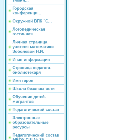
зимни...
Городская
конференци...
Окружной ВПК "С...
Логопедическая
гостинная
Личная страница
учителя математики
Зоболевой Н.И.
Иная информация
Страница педагога-
библиотекаря
Имя героя
Школа безопасности
Обучение детей-
мигрантов
Педагогический состав
Электронные
образовательные
ресурсы
Педагогический состав
МБОУ СШ № 35