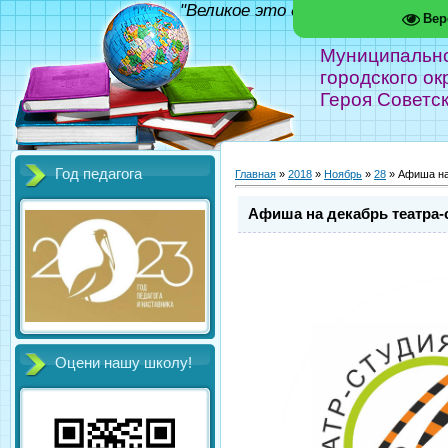
"Великое это дело - школа!" Фед
Вер
Муниципальн
городского ок
Героя Советс
Год педагога
Главная
»
2018
»
Ноябрь
»
28
» Афиша на
Афиша на декабрь театра-
Оцени нашу школу!