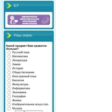
БУ
Наш опрос
Какой предмет Вам нравится
больше?
Русский язык
Математика
Литература
Химия
История
Обществознание
Иностранный язык
Биология
Физкультура
Информатика
Экономика
География
Физика
Изобразительное искусство
Музыка