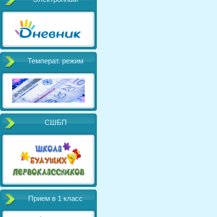
Температ. режим
СШБП
Прием в 1 класс