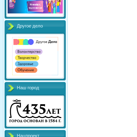
Другое дело
Наш город
Нацпроект