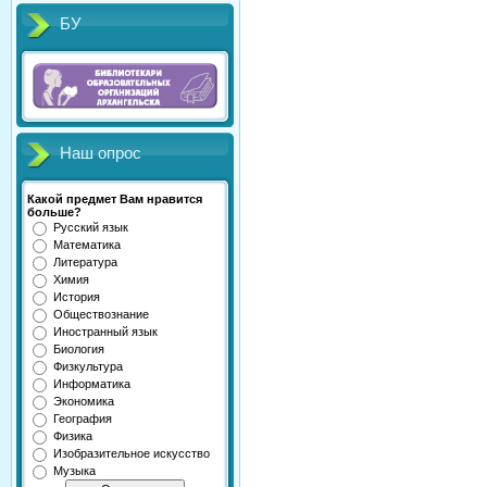
БУ
Наш опрос
Какой предмет Вам нравится
больше?
Русский язык
Математика
Литература
Химия
История
Обществознание
Иностранный язык
Биология
Физкультура
Информатика
Экономика
География
Физика
Изобразительное искусство
Музыка