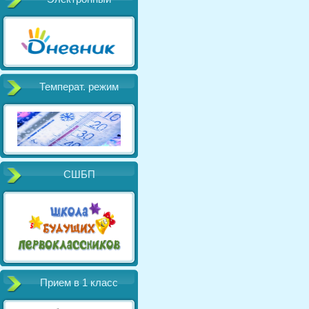
Температ. режим
СШБП
Прием в 1 класс