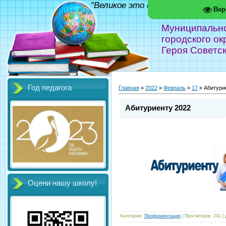
"Великое это дело - школа!" Фед
Вер
Муниципальн
городского ок
Героя Советс
Год педагога
Главная
»
2022
»
Февраль
»
17
» Абитури
Абитуриенту 2022
Оцени нашу школу!
Категория
:
Профориентация
|
Просмотров
:
241
|