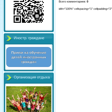
Всего комментариев
:
0
idth="100%" cellspacing="1" cellpadding="
Иностр. граждане
Организация отдыха