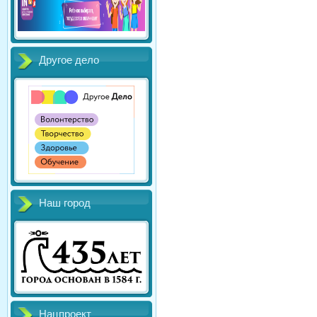
Другое дело
Наш город
Нацпроект