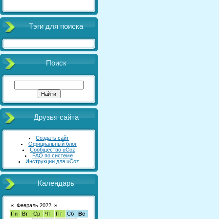
Тэги для поиска
Поиск
Друзья сайта
Создать сайт
Официальный блог
Сообщество uCoz
FAQ по системе
Инструкции для uCoz
Календарь
«
Февраль 2022
»
Пн
Вт
Ср
Чт
Пт
Сб
Вс