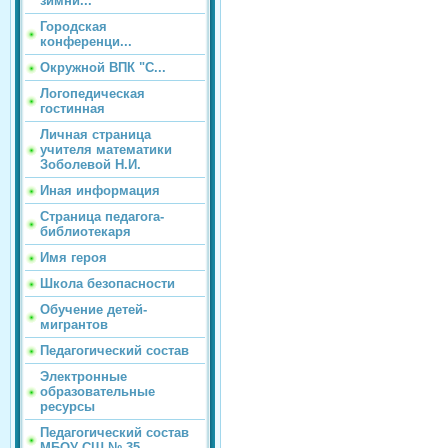
зимни...
Городская
конференци...
Окружной ВПК "С...
Логопедическая
гостинная
Личная страница
учителя математики
Зоболевой Н.И.
Иная информация
Страница педагога-
библиотекаря
Имя героя
Школа безопасности
Обучение детей-
мигрантов
Педагогический состав
Электронные
образовательные
ресурсы
Педагогический состав
МБОУ СШ № 35