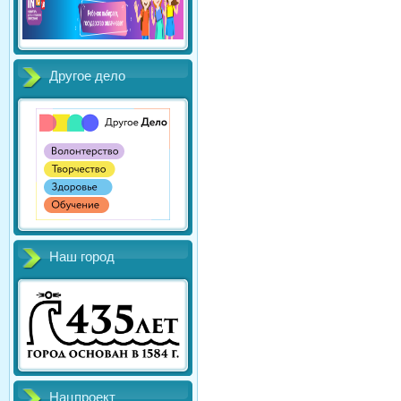
Другое дело
Наш город
Нацпроект