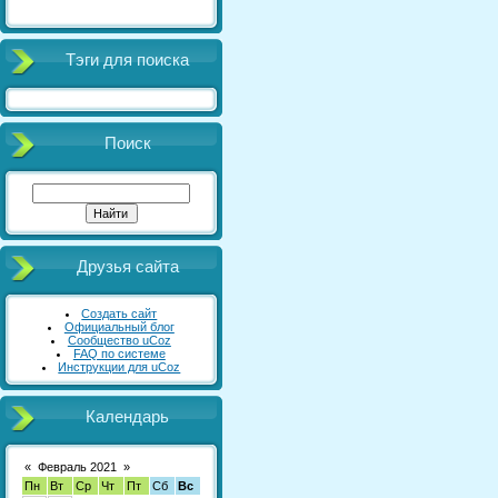
Тэги для поиска
Поиск
Друзья сайта
Создать сайт
Официальный блог
Сообщество uCoz
FAQ по системе
Инструкции для uCoz
Календарь
«
Февраль 2021
»
Пн
Вт
Ср
Чт
Пт
Сб
Вс