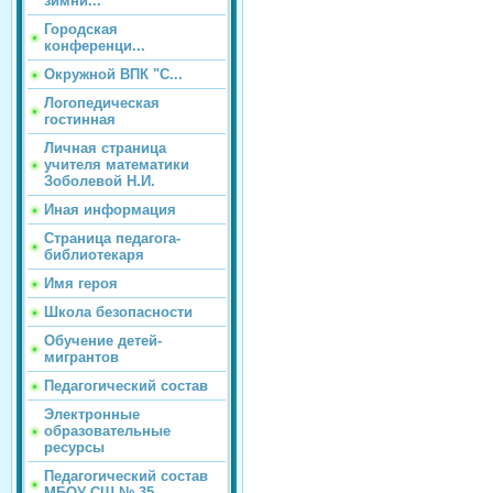
зимни...
Городская
конференци...
Окружной ВПК "С...
Логопедическая
гостинная
Личная страница
учителя математики
Зоболевой Н.И.
Иная информация
Страница педагога-
библиотекаря
Имя героя
Школа безопасности
Обучение детей-
мигрантов
Педагогический состав
Электронные
образовательные
ресурсы
Педагогический состав
МБОУ СШ № 35