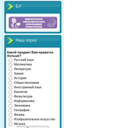
БУ
Наш опрос
Какой предмет Вам нравится
больше?
Русский язык
Математика
Литература
Химия
История
Обществознание
Иностранный язык
Биология
Физкультура
Информатика
Экономика
География
Физика
Изобразительное искусство
Музыка