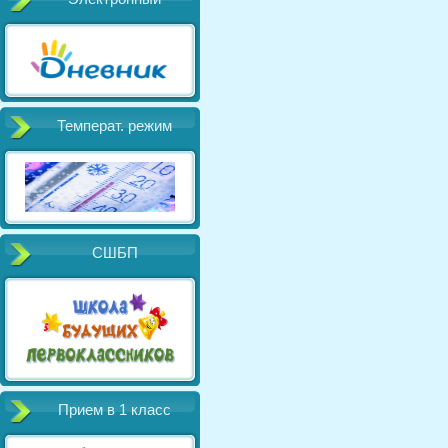
Температ. режим
СШБП
Прием в 1 класс