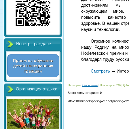
достижениям мы 
окружающем мире, 
повысить качество
здоровье. В нашей стр
науки и технологий.
Огромное количе
Иностр. граждане
нашу Родину на миро
Нобелевской премии и 
благодаря труду русски
Смотреть
→ Интера
Категория
:
Объявления
|
Просмотров
:
246
|
Доба
Организация отдыха
Всего комментариев
:
0
idth="100%" cellspacing="1" cellpadding="