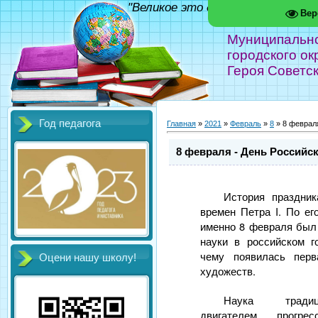
"Великое это дело - школа!" Фед
Вер
Муниципальн
городского ок
Героя Советс
Год педагога
Главная
»
2021
»
Февраль
»
8
» 8 февраля
8 февраля - День Российс
История праздни
времен Петра I. По ег
именно 8 февраля был 
науки в российском г
чему появилась пер
Оцени нашу школу!
художеств.
Наука традиц
двигателем прогре