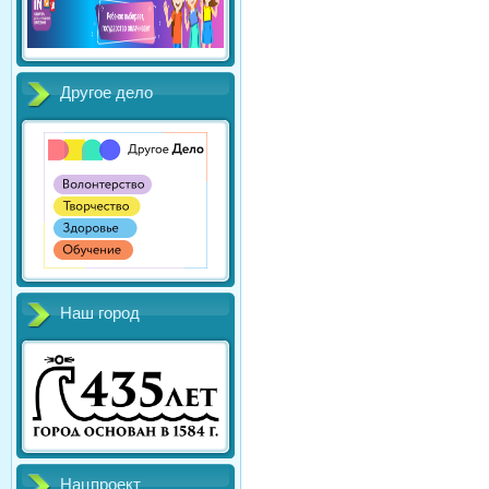
Другое дело
Наш город
Нацпроект