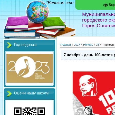
"Великое это дело - школа!" Фед
Вер
Муниципальн
городского ок
Героя Советс
Год педагога
Главная
»
2017
»
Ноябрь
»
16
» 7 ноября 
7 ноября - день 100-летия
Оцени нашу школу!