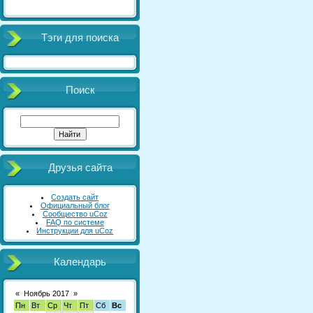
Тэги для поиска
Поиск
Друзья сайта
Создать сайт
Официальный блог
Сообщество uCoz
FAQ по системе
Инструкции для uCoz
Календарь
«
Ноябрь 2017
»
Пн
Вт
Ср
Чт
Пт
Сб
Вс