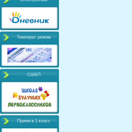
Температ. режим
СШБП
Прием в 1 класс