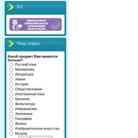
БУ
Наш опрос
Какой предмет Вам нравится
больше?
Русский язык
Математика
Литература
Химия
История
Обществознание
Иностранный язык
Биология
Физкультура
Информатика
Экономика
География
Физика
Изобразительное искусство
Музыка