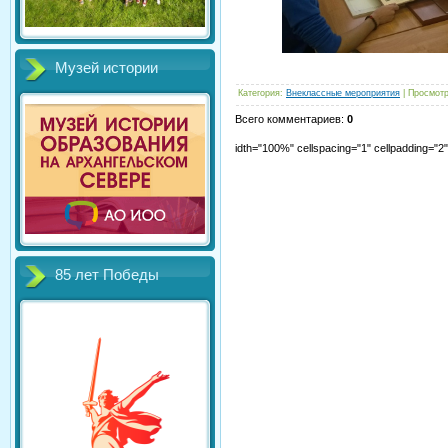
Музей истории
Категория
:
Внеклассные мероприятия
|
Просмот
Всего комментариев
:
0
idth="100%" cellspacing="1" cellpadding="
85 лет Победы