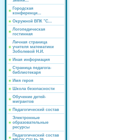
зимни...
Городская
конференци...
Окружной ВПК "С...
Логопедическая
гостинная
Личная страница
учителя математики
Зоболевой Н.И.
Иная информация
Страница педагога-
библиотекаря
Имя героя
Школа безопасности
Обучение детей-
мигрантов
Педагогический состав
Электронные
образовательные
ресурсы
Педагогический состав
МБОУ СШ № 35