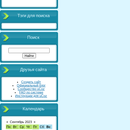
Тэги для поиска
Поиск
Друзья сайта
Создать сайт
Официальный блог
Сообщество uCoz
FAQ по системе
Инструкции для uCoz
Календарь
«
Сентябрь 2023
»
Пн
Вт
Ср
Чт
Пт
Сб
Вс