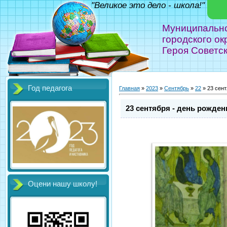
"Великое это дело - школа!" Фед
Муниципальн
городского ок
Героя Советс
Год педагога
Главная
»
2023
»
Сентябрь
»
22
» 23 сент
23 сентября - день рожде
Оцени нашу школу!