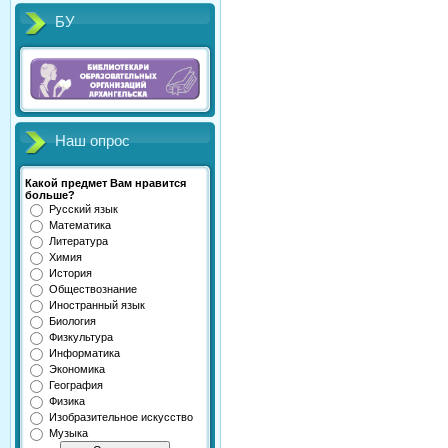
БУ
Наш опрос
Какой предмет Вам нравится
больше?
Русский язык
Математика
Литература
Химия
История
Обществознание
Иностранный язык
Биология
Физкультура
Информатика
Экономика
География
Физика
Изобразительное искусство
Музыка