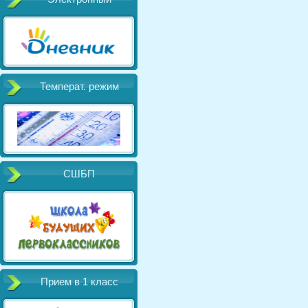
Температ. режим
СШБП
Прием в 1 класс