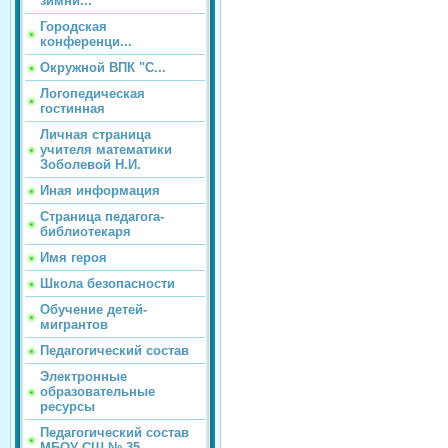
зимни...
Городская
конференци...
Окружной ВПК "С...
Логопедическая
гостинная
Личная страница
учителя математики
Зоболевой Н.И.
Иная информация
Страница педагога-
библиотекаря
Имя героя
Школа безопасности
Обучение детей-
мигрантов
Педагогический состав
Электронные
образовательные
ресурсы
Педагогический состав
МБОУ СШ № 35