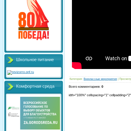
Школьное питание
Категория
:
Внеклассные мероприятия
|
Просмот
Комфортная среда
Всего комментариев
:
0
idth="100%" cellspacing="1" cellpadding="