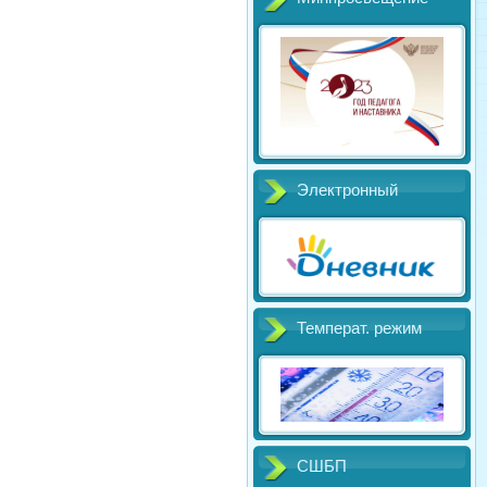
Электронный
Температ. режим
СШБП