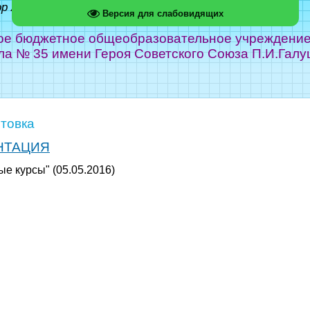
ор Абрамов
Версия для слабовидящих
е бюджетное общеобразовательное учреждение г
ла № 35 имени Героя Советского Союза П.И.Галу
товка
НТАЦИЯ
ые курсы" (05.05.2016)