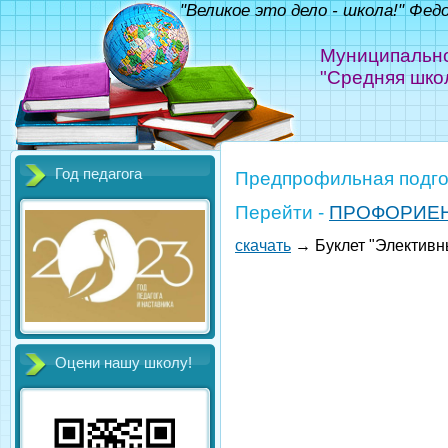
"Великое это дело - школа!" Фед
Муниципально
"Средняя шко
Год педагога
Предпрофильная подго
Перейти -
ПРОФОРИЕ
скачать
→
Буклет "Элективн
Оцени нашу школу!