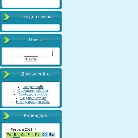
Тэги для поиска
Поиск
Друзья сайта
Создать сайт
Официальный блог
Сообщество uCoz
FAQ по системе
Инструкции для uCoz
Календарь
«
Февраль 2021
»
Пн
Вт
Ср
Чт
Пт
Сб
Вс