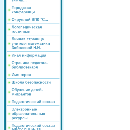
зимни...
Городская
конференци...
Окружной ВПК "С...
Логопедическая
гостинная
Личная страница
учителя математики
Зоболевой Н.И.
Иная информация
Страница педагога-
библиотекаря
Имя героя
Школа безопасности
Обучение детей-
мигрантов
Педагогический состав
Электронные
образовательные
ресурсы
Педагогический состав
МБОУ СШ № 35