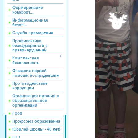
Формирование
комфорт...
Информационная
безоп...
Служба примирения
Профилактика
безнадзорности и
правонарушений
Комплексная
безопасность
Оказание первой
помощи пострадавшим
Противодействие
коррупции
Организация питания в
образовательной
организации
Food
Профсоюз образования
Юбилей школы - 40 лет!
ГПД