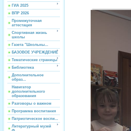
ГИА 2025
ВПР 2026
Промежуточная
аттестация
Спортивная жизнь
школы
Газета "Школьны...
БАЗОВОЕ УЧРЕЖДЕНИЕ
Тематические страницы
Библиотека
Дополнительное
образ...
Навигатор
дополнительного
образования
Разговоры о важном
Программа воспитания
Патриотическое воспи...
Литературный музей
Ф...