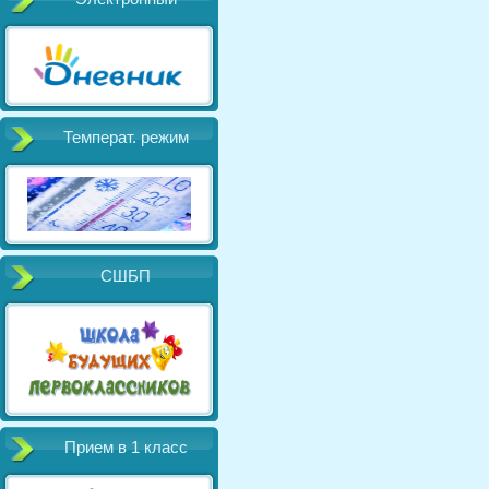
Температ. режим
СШБП
Прием в 1 класс