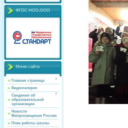
ФГОС НОО,ООО
Меню сайта
Главная страница
Видеогалерея
Сведения об
образовательной
организации
Новости
Мипросвещения России
План работы школы