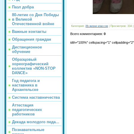
Пазл добра
80-летие со Дня Победы
в Великой
Отечественной войне
Категория
:
Из жизни классов
|
Просмотров
:
334
Важные контакты
Всего комментариев
:
0
Обращения граждан
idth="100%" cellspacing="1" cellpadding="
Дистанционное
обучение
Образцовый
хореографический
коллектив «NON-STOP
DANCE»
Год педагога и
наставника в
Архангельске
Система наставничества
Аттестация
педагогических
работников
Декада молодого педа...
Познавательные