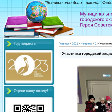
"Великое это дело - школа!" Фед
Муниципальн
городского ок
Героя Советс
Год педагога
Главная
»
2021
»
Февраль
»
2
» Участники
Участники городской акции
Оцени нашу школу!