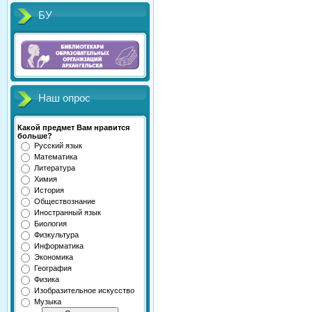
БУ
Наш опрос
Какой предмет Вам нравится
больше?
Русский язык
Математика
Литература
Химия
История
Обществознание
Иностранный язык
Биология
Физкультура
Информатика
Экономика
География
Физика
Изобразительное искусство
Музыка