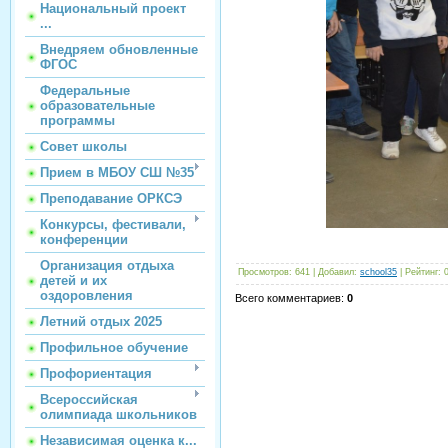
Национальный проект
...
Внедряем обновленные
ФГОС
Федеральные
образовательные
программы
Совет школы
Прием в МБОУ СШ №35
Преподавание ОРКСЭ
Конкурсы, фестивали,
конференции
Организация отдыха
Просмотров
:
641
|
Добавил
:
school35
|
Рейтинг
:
детей и их
оздоровления
Всего комментариев
:
0
Летний отдых 2025
Профильное обучение
Профориентация
Всероссийская
олимпиада школьников
Независимая оценка к...