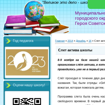
"Великое это дело - школа!" Фед
Муниципальн
городского ок
Героя Советс
Год педагога
Главная
»
2014
»
Декабрь
»
16
» Слет ак
Слет актива школы
8-9 ноября на базе нашей шк
организован слёт актива, в кот
проводилось уже не в первый раз
Слёт проходил в течение двух дн
названия. Так, были отряды: «
Gir
Оцени нашу школу!
вожатая, которая помогала детям,
Программа слета была очень нас
свободного времени. В первый де