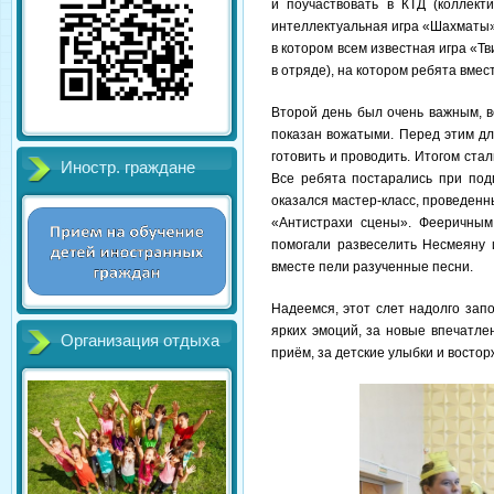
и поучаствовать в КТД (коллект
интеллектуальная игра «Шахматы»,
в котором всем известная игра «Т
в отряде), на котором ребята вме
Второй день был очень важным, в
показан вожатыми. Перед этим для
готовить и проводить. Итогом ста
Иностр. граждане
Все ребята постарались при под
оказался мастер-класс, проведенн
«Антистрахи сцены». Фееричным
помогали развеселить Несмеяну 
вместе пели разученные песни.
Надеемся, этот слет надолго зап
ярких эмоций, за новые впечатле
Организация отдыха
приём, за детские улыбки и востор