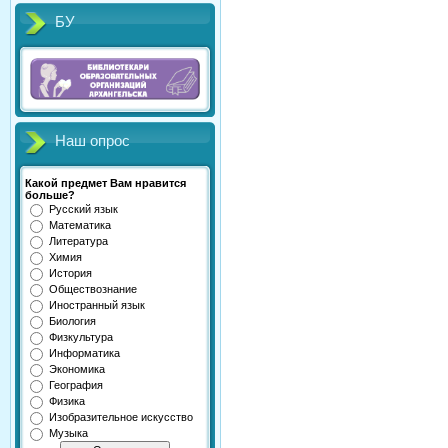
БУ
Наш опрос
Какой предмет Вам нравится
больше?
Русский язык
Математика
Литература
Химия
История
Обществознание
Иностранный язык
Биология
Физкультура
Информатика
Экономика
География
Физика
Изобразительное искусство
Музыка