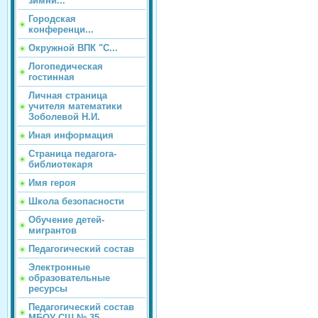
зимни...
Городская
конференци...
Окружной ВПК "С...
Логопедическая
гостинная
Личная страница
учителя математики
Зоболевой Н.И.
Иная информация
Страница педагога-
библиотекаря
Имя героя
Школа безопасности
Обучение детей-
мигрантов
Педагогический состав
Электронные
образовательные
ресурсы
Педагогический состав
МБОУ СШ № 35