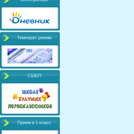
Температ. режим
СШБП
Прием в 1 класс