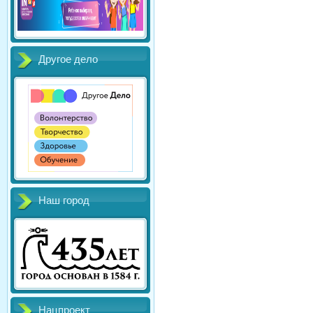
Другое дело
Наш город
Нацпроект