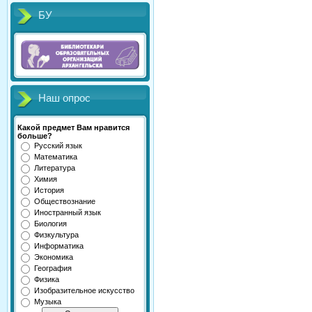
БУ
Наш опрос
Какой предмет Вам нравится
больше?
Русский язык
Математика
Литература
Химия
История
Обществознание
Иностранный язык
Биология
Физкультура
Информатика
Экономика
География
Физика
Изобразительное искусство
Музыка