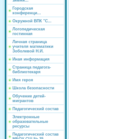
зимни...
Городская
конференци...
Окружной ВПК "С...
Логопедическая
гостинная
Личная страница
учителя математики
Зоболевой Н.И.
Иная информация
Страница педагога-
библиотекаря
Имя героя
Школа безопасности
Обучение детей-
мигрантов
Педагогический состав
Электронные
образовательные
ресурсы
Педагогический состав
МБОУ СШ № 35