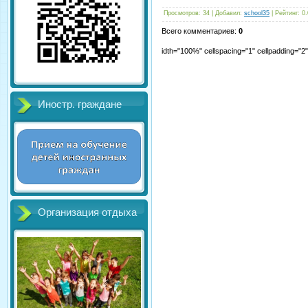
Просмотров
:
34
|
Добавил
:
school35
|
Рейтинг
:
0.
Всего комментариев
:
0
idth="100%" cellspacing="1" cellpadding="
Иностр. граждане
Организация отдыха