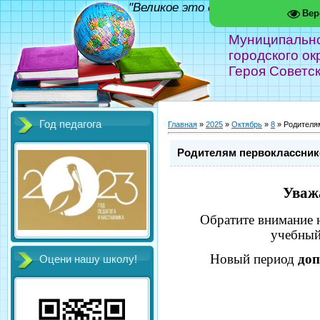
"Великое это дело - школа!" Фед
Вер
Муниципальн
городского ок
Героя Советс
Год педагога
Главная
»
2025
»
Октябрь
»
8
» Родителя
Родителям первоклассник
Уваж
Обратите внимание 
учебный
Новый период
доп
Оцени нашу школу!