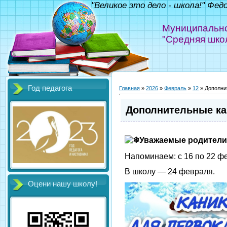
"Великое это дело - школа!" Фед
Муниципально
"Средняя шко
Год педагога
Главная
»
2026
»
Февраль
»
12
» Дополни
Дополнительные ка
Уважаемые родители
Напоминаем: с 16 по 22 ф
В школу — 24 февраля.
Оцени нашу школу!