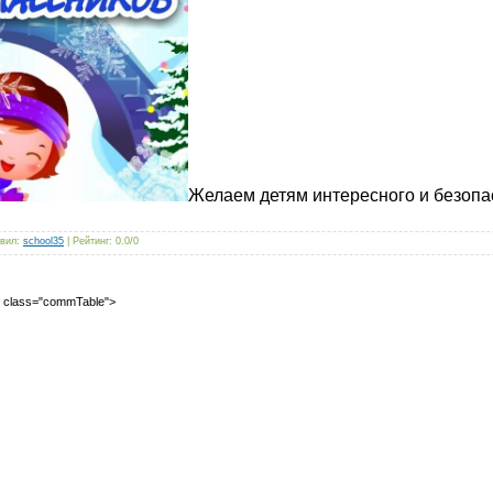
Желаем детям интересного и безопа
вил
:
school35
|
Рейтинг
:
0.0
/
0
2" class="commTable">