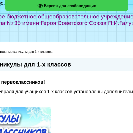
ор Абрамов
Версия для слабовидящих
е бюджетное общеобразовательное учреждение г
ла № 35 имени Героя Советского Союза П.И.Галу
тельные каникулы для 1-х классов
никулы для 1-х классов
 первоклассников!
евраля для учащихся 1-х классов установлены дополнитель