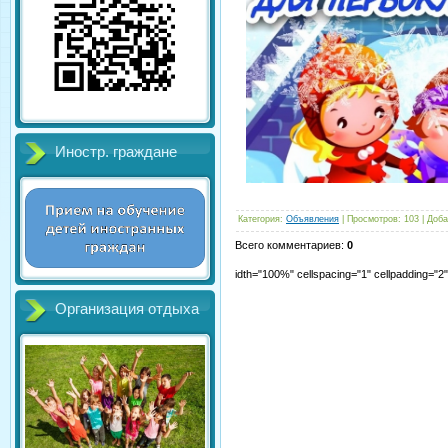
Иностр. граждане
Категория
:
Объявления
|
Просмотров
:
103
|
Доба
Всего комментариев
:
0
idth="100%" cellspacing="1" cellpadding="
Организация отдыха